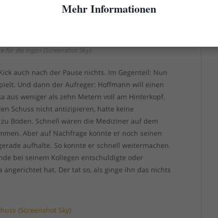
Mehr Informationen
ke für die Ingos (Screenshot Sky)
Kick auch nach der Pause nichts. Im Gegenteil: Nun
elt. Und dann der Aufreger: Hoffmann will einen
ka aus weniger als zehn Metern voll am Hinterkopf.
en Schuss nicht antizipieren, hatte keine
zu Boden. Schnell waren die Mediziner auf dem
enommen. Aber auf Nachfrage konnte er noch seinen
erade aufhalte. So konnte er schnell weitermachen.
unde bei seinem Kollegen entschuldigte oder
angerichtet hat. Der tat so, als ginge ihn das nichts