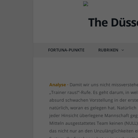
FORTUNA
Ingolstadt vs F95 1:2 
eröffnet…
FORTUNA-PUNKTE
RUBRIKEN
von
RAINER BARTEL
am
26.09.2021
11 CO
Analyse ·
Damit wir uns nicht missverstehe
„Trainer raus!“-Rufe. Es geht darum, in w
absurd schwachen Vorstellung in der erste
natürlich, woran es gelegen hat. Natürlic
jeder Hinsicht überlegene Mannschaft gege
Mitteln ausgestattetes Team keinen (NULL
das nicht nur an den Unzulänglichkeiten ei