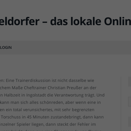
– Die Trainerdiskussion ist
LOGIN
MMENTS
Ingolstadt vs F95: Über das Preu
Ingolstadt vs F95: Über das Preu
n: Eine Trainerdiskussion ist nicht dasselbe wie
elchem Maße Cheftrainer Christian Preußer an der
n Halbzeit in Ingolstadt die Verantwortung trägt. Und
R
h kann man sich alles schönreden, aber wenn eine in
n ein total verunsichertes, mit sehr begrenzten
) Torschuss in 45 Minuten zustandebringt, dann kann
nzelner Spieler liegen, dann steckt der Fehler im