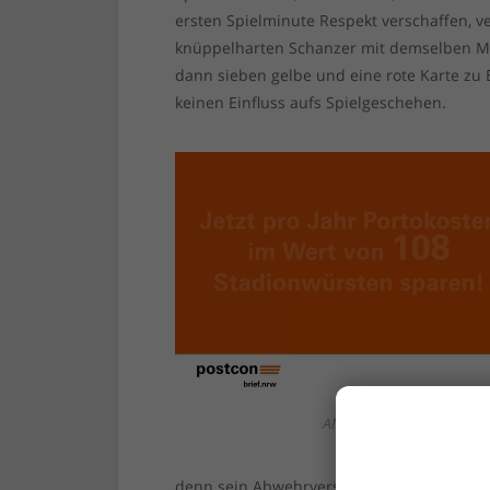
ersten Spielminute Respekt verschaffen, v
knüppelharten Schanzer mit demselben Mi
dann sieben gelbe und eine rote Karte zu 
keinen Einfluss aufs Spielgeschehen.
ANZEIGE
denn sein Abwehrversuch war nicht besond