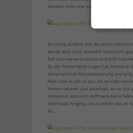
ohnehin nicht eher ein Stürmerfoul war.
Ingolstadt vs F95: Ec
So richtig änderte sich am armen Fortuna-
wurde auch noch vermehrt hintenrum gespi
Ball nach vorne dreschen und trifft Sobott
Da der hinten keine Augen hat, konnte er d
entsprechende Muskelspannung und ging 
Platz, und es sah so aus, als sei Cello b
Namen nennen und berichten, wo er sich g
Irritierend, dass sich Hoffmann keine Sek
überhaupt hinging, um zu sehen, was er da 
an…