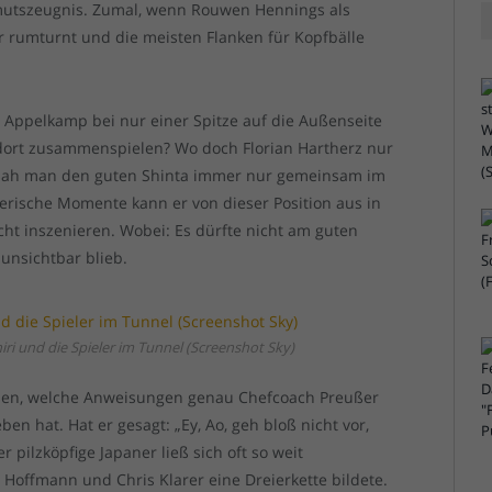
mutszeugnis. Zumal, wenn Rouwen Hennings als
r rumturnt und die meisten Flanken für Kopfbälle
 Appelkamp bei nur einer Spitze auf die Außenseite
r dort zusammenspielen? Wo doch Florian Hartherz nur
o sah man den guten Shinta immer nur gemeinsam im
terische Momente kann er von dieser Position aus in
cht inszenieren. Wobei: Es dürfte nicht am guten
unsichtbar blieb.
hiri und die Spieler im Tunnel (Screenshot Sky)
issen, welche Anweisungen genau Chefcoach Preußer
en hat. Hat er gesagt: „Ey, Ao, geh bloß nicht vor,
 pilzköpfige Japaner ließ sich oft so weit
Hoffmann und Chris Klarer eine Dreierkette bildete.