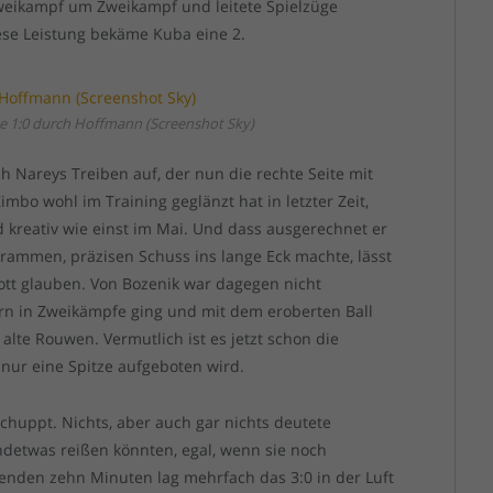
eikampf um Zweikampf und leitete Spielzüge
iese Leistung bekäme Kuba eine 2.
cke 1:0 durch Hoffmann (Screenshot Sky)
h Nareys Treiben auf, der nun die rechte Seite mit
bo wohl im Training geglänzt hat in letzter Zeit,
d kreativ wie einst im Mai. Und dass ausgerechnet er
trammen, präzisen Schuss ins lange Eck machte, lässt
ott glauben. Von Bozenik war dagegen nicht
ern in Zweikämpfe ging und mit dem eroberten Ball
alte Rouwen. Vermutlich ist es jetzt schon die
 nur eine Spitze aufgeboten wird.
schuppt. Nichts, aber auch gar nichts deutete
endetwas reißen könnten, egal, wenn sie noch
enden zehn Minuten lag mehrfach das 3:0 in der Luft