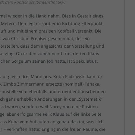
nach dem Kopfschuss (Screenshot Sky)
 mal wieder in die Hand nahm. Dies in Gestalt eines
 Metern. Den legt er sauber in Richtung Elferpunkt.
äuft und mit einem präzisen Kopfball versenkt. Die
l von Christian Preußer gesehen hat, der ein
vorstellen, dass dem angesichts der Vorstellung und
üse ging. Ob er den zunehmend frustrierten Klaus
schen Sorge um seinen Job hatte, ist Spekulatius.
rauf gleich drei Mann aus. Kuba Piotrowski kam für
 Zimbo Zimmermann ersetzte (nominell) Tanaka.
e anstelle vom ebenfalls und erneut enttäuschenden
lich ganz erheblich Änderungen in der „Systematik“
 Bord waren, sondern weil Narey nun eine Position
ge, aber erfolgsarme Felix Klaus auf die linke Seite
, dass Kuba vom Auflaufen an genau das tat, was sich
 verkniffen hatte: Er ging in die freien Räume, die