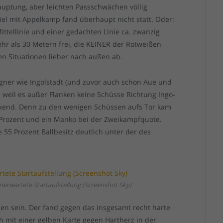
auptung, aber leichten Passschwächen völlig
l mit Appelkamp fand überhaupt nicht statt. Oder:
ttellinie und einer gedachten Linie ca. zwanzig
hr als 30 Metern frei, die KEINER der Rotweißen
hen Situationen lieber nach außen ab.
Gegner wie Ingolstadt (und zuvor auch schon Aue und
eil es außer Flanken keine Schüsse Richtung Ingo-
eckend. Denn zu den wenigen Schüssen aufs Tor kam
 Prozent und ein Manko bei der Zweikampfquote.
 55 Prozent Ballbesitz deutlich unter der des
unerwartete Startaufstellung (Screenshot Sky)
den sein. Der fand gegen das insgesamt recht harte
ch mit einer gelben Karte gegen Hartherz in der