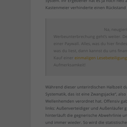
System. Ihr Ergebener hat es ja noch nett
Kastenmeier verhinderte einen Rückstand 
Na, neugier
Werbeunterbrechung geht’s weiter. Den
einer Paywall. Alles, was du hier finde
was du liest, dann kannst du uns finan
Kauf einer
einmaligen Lesebeteiligun
Aufmerksamkeit!
Während dieser unterirdischen Halbzeit da
Systematik, das ist eine Zwangsjacke“, al
Wellenhemden verordnet hat. Offensiv gab 
links: Außenverteidiger und Außenläufer ge
hinterläuft die gegnerische Abwehrlinie u
und immer wieder. So wird die statistische