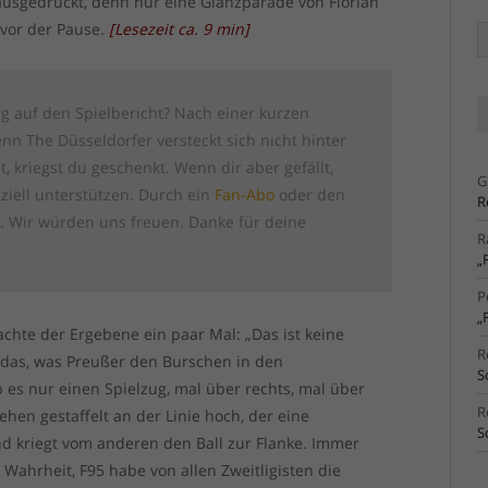
 ausgedrückt, denn nur eine Glanzparade von Florian
vor der Pause.
[
Lesezeit ca.
9
min
]
Ä
Ar
ig auf den Spielbericht? Nach einer kurzen
n The Düsseldorfer versteckt sich nicht hinter
st, kriegst du geschenkt. Wenn dir aber gefällt,
G
ziell unterstützen. Durch ein
Fan-Abo
oder den
R
g
. Wir würden uns freuen. Danke für deine
R
„
P
„
chte der Ergebene ein paar Mal: „Das ist keine
R
so das, was Preußer den Burschen in den
S
es nur einen Spielzug, mal über rechts, mal über
R
hen gestaffelt an der Linie hoch, der eine
S
nd kriegt vom anderen den Ball zur Flanke. Immer
 Wahrheit, F95 habe von allen Zweitligisten die