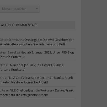
ltere
tikel
AKTUELLE KOMMENTARE
ünter Schmitz
zu
Ortsangabe: Die zwei Gesichter der
ethelstraße – zwischen Einkaufsmeile und Puff
ainer Bartel
zu
Neu ab 9. Januar 2023: Unser F95-Blog
Fortuna-Punkte…“
etra
zu
Neu ab 9. Januar 2023: Unser F95-Blog
Fortuna-Punkte…“
ore
zu
NLZ-Chef verlässt die Fortuna – Danke, Frank
chaefer, für die erfolgreiche Arbeit!
oRe
zu
NLZ-Chef verlässt die Fortuna – Danke, Frank
chaefer, für die erfolgreiche Arbeit!