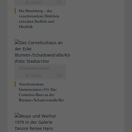
20.12.2022
0
Die Hundsburg – das
verschwundene Dörfchen
zwischen Stoffeln und
Oberbilk
VON
RAINER BARTEL
18.12.2022
0
Verschwundene
Gastronomien (10): Das
Cornelius-Haus an der
Blumen-/Schadowstraße/Kö