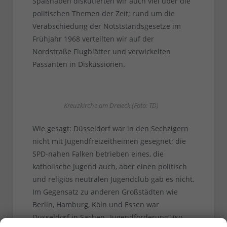
Spaßhaben diskutierten wir auch viel über die
politischen Themen der Zeit; rund um die
Verabschiedung der Notststandsgesetze im
Frühjahr 1968 verteilten wir auf der
Nordstraße Flugblätter und verwickelten
Passanten in Diskussionen.
Kreuzkirche am Dreieck (Foto: TD)
Wie gesagt: Düsseldorf war in den Sechzigern
nicht mit Jugendfreizeitheimen gesegnet; die
SPD-nahen Falken betrieben eines, die
katholische Jugend auch, aber einen politisch
und religiös neutralen Jugendclub gab es nicht.
Im Gegensatz zu anderen Großstädten wie
Berlin, Hamburg, Köln und Essen war
Düsseldorf in Sachen „Jugendförderung“ (so