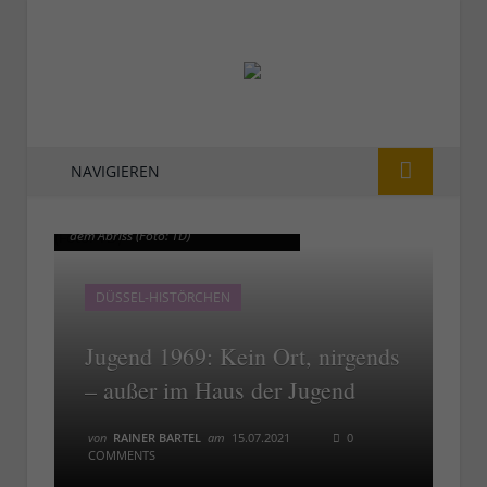
NAVIGIEREN
Das Haus der Jugend heute, kurz vor
Das Haus der Jugend heute, kurz vor
dem Abriss (Foto: TD)
dem Abriss (Foto: TD)
DÜSSEL-HISTÖRCHEN
Jugend 1969: Kein Ort, nirgends
– außer im Haus der Jugend
von
RAINER BARTEL
am
15.07.2021
0
COMMENTS