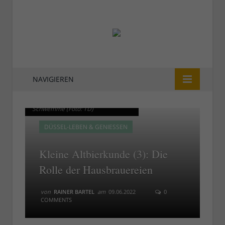
NAVIGIEREN
Schumacher Oststraße,
Schumacher Oststraße,
Schwemme (Foto: TD)
Schwemme (Foto: TD)
DÜSSEL-LEBEN & GENIESSEN
Kleine Altbierkunde (3): Die
Rolle der Hausbrauereien
von
RAINER BARTEL
am
09.06.2022
0
COMMENTS