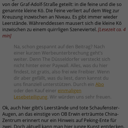
von der Graf-Adolf-Straße geteilt: in die feine und die so
genannte kleine Kö. Die Feine verliert auf dem Weg zur
Kreuzung inzwischen an Niveau. Es gibt immer wieder
Leerstände. Währenddessen mausert sich die kleine Kö
inzwischen zu einem quirrligen Szeneviertel.
[
Lesezeit ca.
4
min
]
Na, schon gespannt auf den Beitrag? Nach
einer kurzen Werbeunterbrechung geht’s
weiter. Denn The Düsseldorfer versteckt sich
nicht hinter einer Paywall. Alles, was du hier
findest, ist gratis, also frei wie Freibier. Wenn
dir aber gefällt, was du liest, dann kannst du
uns finanziell unterstützen. Durch ein
Abo
oder den Kauf einer
einmaligen
Lesebeteiligung
. Wir würden uns sehr freuen.
Ok, auch hier gibt’s Leerstände und tote Schaufenster-
Augen, an das einstige von OB Erwin erträumte China-
Zentrum erinnert nur ein Hinweis auf Peking-Ente für
zwei. Doch aktuell kann man hier junge Kunst entdecken.