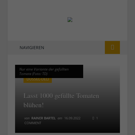
NAVIGIEREN
Nur eine Variante der gefüllten
Nur eine Variante der gefüllten
Tomate (Foto: TD)
Tomate (Foto: TD)
DÜSSEL-DELI
Lasst 1000 gefüllte Tomaten
blühen!
von
RAINER BARTEL
am
16.09.2022
1
COMMENT