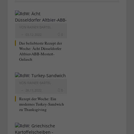
VON
RAINER BARTEL
03.12.2022
0
Das beliebteste Rezept der
Woche: Ächt Düsseldorfer
Altbier-ABB-Mostert-
Gulasch
VON
RAINER BARTEL
26.11.2022
0
Rezept der Woche: Ein
modernes Turkey-Sandwich
zu Thanksgiving