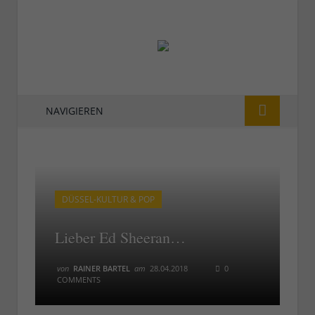
NAVIGIEREN
DÜSSEL-KULTUR & POP
Lieber Ed Sheeran…
von
RAINER BARTEL
am
28.04.2018
0
COMMENTS