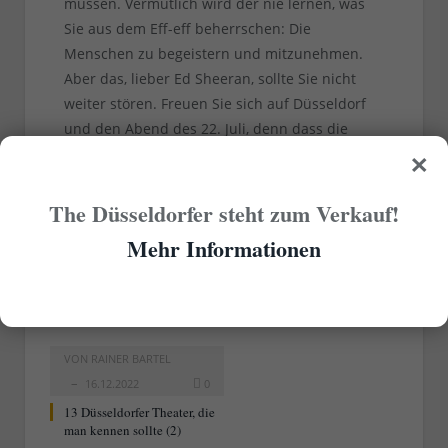
müssen. Vermutlich wird der nie lernen, was
Sie aus dem Eff-eff beherrschen: Die
Menschen zu begeistern und mitzunehmen.
Aber das, lieber Ed Sheeran, sollte Sie nicht
weiter stören. Freuen Sie sich auf Düsseldorf
und den Abend des 22. Juli, denn dass die
×
Macherinnen und Macher alles gut hinkriegen,
davon können Sie ausgehen.
The Düsseldorfer steht zum Verkauf!
Mehr Informationen
RELATED
POSTS
VON
RAINER BARTEL
16.12.2022
0
13 Düsseldorfer Theater, die
man kennen sollte (2)