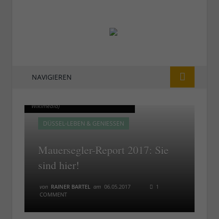
NAVIGIEREN
Mauersegler am Himmel (Bild:
Mauersegler am Himmel (Bild:
Wikimedia)
Wikimedia)
DÜSSEL-LEBEN & GENIESSEN
Mauersegler-Report 2017: Sie
sind hier!
von
RAINER BARTEL
am
06.05.2017
1
COMMENT