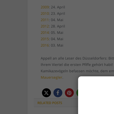
2009
: 24. April
2010
: 23. April
2011
: 04. Mai
2012
: 28. April
2014
: 05. Mai
2015
: 04. Mai
2016
: 03. Mai
Appell an alle Leser des Düsseldorfers: Bi
Ihrem Viertel die ersten Pfiffe gehört ha
Kamikazevögeln befassen möchte, dem em
Mauersegler
.
RELATED
POSTS