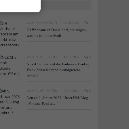
BELIEBTE ARTIKEL
VON
REDAKTION TD
17.09.2020
1
20 Webcams in Düsseldorf, die zeigen,
was los ist in der Stadt
VON
RAINER BARTEL
10.12.2022
5
NLZ-Chef verlässt die Fortuna – Danke,
Frank Schaefer, für die erfolgreiche
Arbeit!
VON
RAINER BARTEL
22.12.2022
2
Neu ab 9. Januar 2023: Unser F95-Blog
„Fortuna-Punkte…“