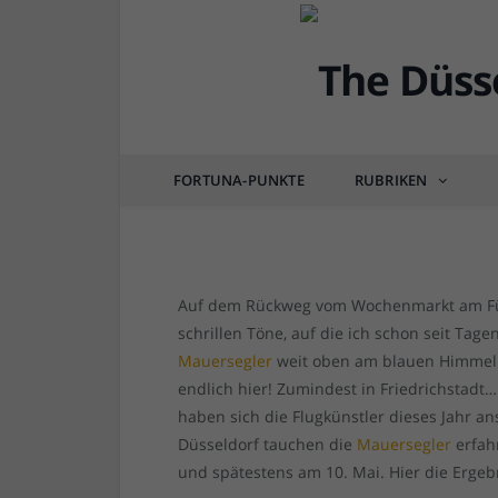
DÜSSEL-LEBEN & GENIESSEN
Mauersegler-Report 20
FORTUNA-PUNKTE
RUBRIKEN
von
RAINER BARTEL
am
06.05.2017
1 COM
Auf dem Rückweg vom Wochenmarkt am Fürs
schrillen Töne, auf die ich schon seit Tag
Mauersegler
weit oben am blauen Himmel a
endlich hier! Zumindest in Friedrichstadt
haben sich die Flugkünstler dieses Jahr a
Düsseldorf tauchen die
Mauersegler
erfah
und spätestens am 10. Mai. Hier die Ergeb