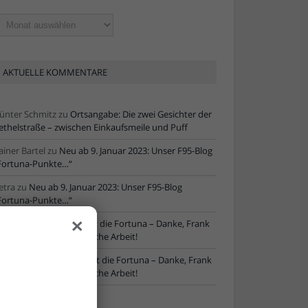
ltere
tikel
AKTUELLE KOMMENTARE
ünter Schmitz
zu
Ortsangabe: Die zwei Gesichter der
ethelstraße – zwischen Einkaufsmeile und Puff
ainer Bartel
zu
Neu ab 9. Januar 2023: Unser F95-Blog
Fortuna-Punkte…“
etra
zu
Neu ab 9. Januar 2023: Unser F95-Blog
Fortuna-Punkte…“
×
ore
zu
NLZ-Chef verlässt die Fortuna – Danke, Frank
chaefer, für die erfolgreiche Arbeit!
oRe
zu
NLZ-Chef verlässt die Fortuna – Danke, Frank
chaefer, für die erfolgreiche Arbeit!