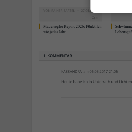
VON
RAINER BARTEL
27.04.2026
VON
RAIN
0
Mauersegler-Report 2026: Pünktlich
Schwimme
wie jedes Jahr
Lebensgef
1 KOMMENTAR
KASSANDRA
am
06.05.2017 21:06
Heute habe ich in Unterrath und Lichte