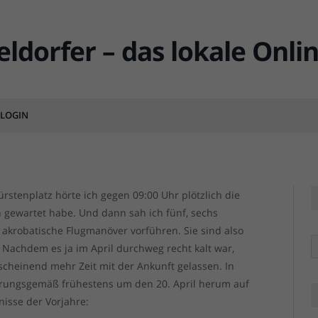
17: Sie sind hier!
LOGIN
MENT
tenplatz hörte ich gegen 09:00 Uhr plötzlich die
en gewartet habe. Und dann sah ich fünf, sechs
krobatische Flugmanöver vorführen. Sie sind also
R
… Nachdem es ja im April durchweg recht kalt war,
nscheinend mehr Zeit mit der Ankunft gelassen. In
rungsgemäß frühestens um den 20. April herum auf
nisse der Vorjahre: