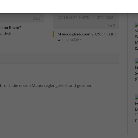
ER BARTEL
22.05.2025
VON
RAINER BARTEL
27.04.2025
0
0
n im Rhein?
ährlich!
Mauersegler-Report 2025: Pünktlich
wie jedes Jahr
nbroich die ersten Mauersegler gehört und gesehen.