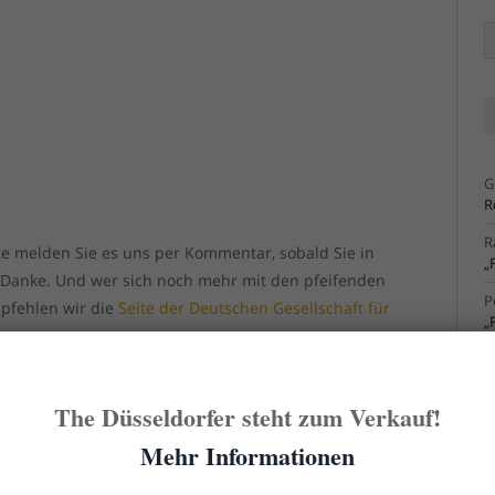
Ä
Ar
G
R
R
tte melden Sie es uns per Kommentar, sobald Sie in
„
bt! Danke. Und wer sich noch mehr mit den pfeifenden
P
pfehlen wir die
Seite der Deutschen Gesellschaft für
„
R
S
The Düsseldorfer steht zum Verkauf!
R
S
Mehr Informationen