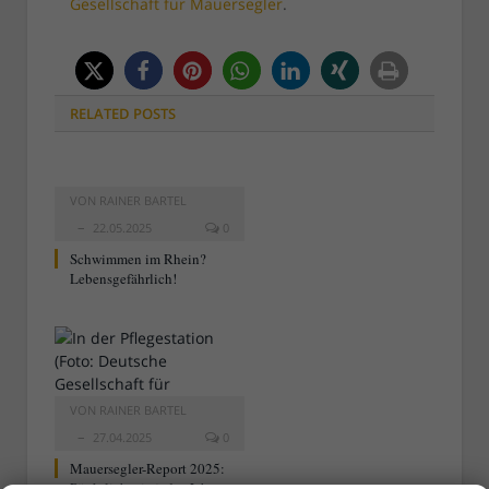
Gesellschaft für Mauersegler
.
RELATED
POSTS
VON
RAINER BARTEL
22.05.2025
0
Schwimmen im Rhein?
Lebensgefährlich!
VON
RAINER BARTEL
27.04.2025
0
Mauersegler-Report 2025:
Pünktlich wie jedes Jahr