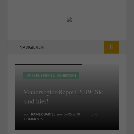
NAVIGIEREN
Mauersegler - hier einer in Südafrika
Mauersegler - hier einer in Südafrika
DÜSSEL-LEBEN & GENIESSEN
Mauersegler-Report 2019: Sie
sind hier!
von
RAINER BARTEL
am
07.05.2019
0
COMMENTS