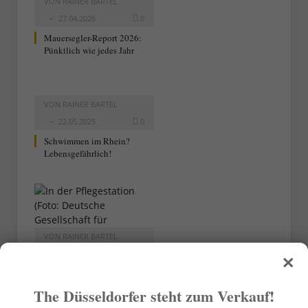
VON
RAINER BARTEL
27.04.2026
0
Mauersegler-Report 2026:
Pünktlich wie jedes Jahr
VON
RAINER BARTEL
22.05.2025
0
Schwimmen im Rhein?
Lebensgefährlich!
VON
RAINER BARTEL
×
27.04.2025
0
Mauersegler-Report 2025:
Pünktlich wie jedes Jahr
The Düsseldorfer steht zum Verkauf!