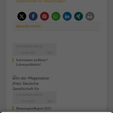
Gesellschaft für Mauersegler
.
RELATED
POSTS
VON
RAINER BARTEL
22.05.2025
0
Schwimmen im Rhein?
Lebensgefährlich!
VON
RAINER BARTEL
27.04.2025
0
Mauersegler-Report 2025:
Pünktlich wie jedes Jahr