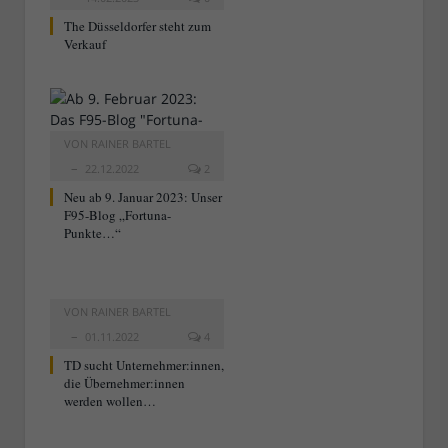
The Düsseldorfer steht zum
Verkauf
VON
RAINER BARTEL
22.12.2022
2
Neu ab 9. Januar 2023: Unser
F95-Blog „Fortuna-
Punkte…“
VON
RAINER BARTEL
01.11.2022
4
TD sucht Unternehmer:innen,
die Übernehmer:innen
werden wollen…