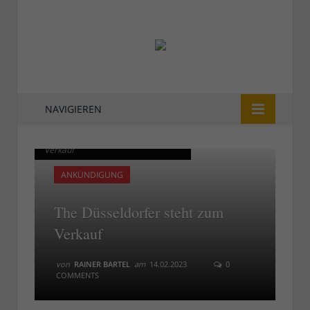
NAVIGIEREN
The Düsseldorfer steht zum
The Düsseldorfer steht zum
Verkauf
Verkauf
ANKÜNDIGUNG
The Düsseldorfer steht zum
Verkauf
von
RAINER BARTEL
am
14.02.2023
0
COMMENTS