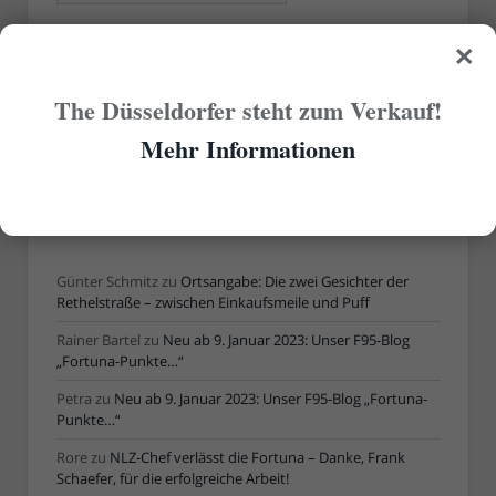
×
ÄLTERE ARTIKEL
The Düsseldorfer steht zum Verkauf!
Ältere
Mehr Informationen
Artikel
AKTUELLE KOMMENTARE
Günter Schmitz
zu
Ortsangabe: Die zwei Gesichter der
Rethelstraße – zwischen Einkaufsmeile und Puff
Rainer Bartel
zu
Neu ab 9. Januar 2023: Unser F95-Blog
„Fortuna-Punkte…“
Petra
zu
Neu ab 9. Januar 2023: Unser F95-Blog „Fortuna-
Punkte…“
Rore
zu
NLZ-Chef verlässt die Fortuna – Danke, Frank
Schaefer, für die erfolgreiche Arbeit!