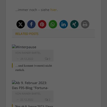
…immer noch – siehe
hier
.
RELATED
POSTS
VON
RAINER BARTEL
24.12.2022
0
…und kommt (vorerst) nicht
zurück.
VON
RAINER BARTEL
22.12.2022
2
Neu ab 9. Januar 2023: Unser