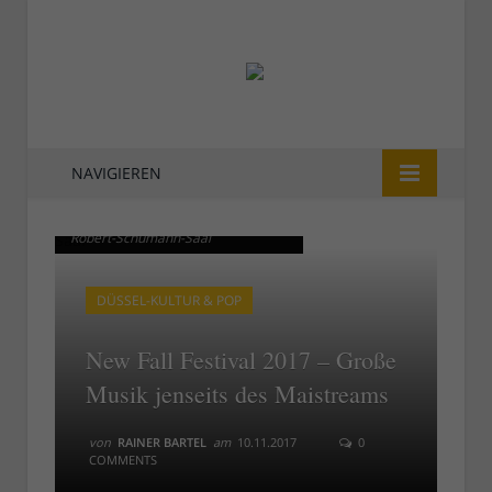
NAVIGIEREN
New Fall Festival: Stammplatz
New Fall Festival: Stammplatz
Robert-Schumann-Saal
Robert-Schumann-Saal
DÜSSEL-KULTUR & POP
New Fall Festival 2017 – Große
Musik jenseits des Maistreams
von
RAINER BARTEL
am
10.11.2017
0
COMMENTS