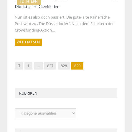
TD INTERN
Dies ist „The Düsseldorfer“
Nun ist es also doch passiert: Die gute, alte Rainer’sche
Post wird zu „The Düsseldorfer“. Nach dem Scheitern der
Crowsfunding-Aktion…
WEITERLESEN
←
1
…
827
828
829
Vorherige
RUBRIKEN
Rubriken