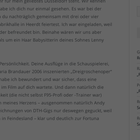
hr für mein geliebtes Düsseldorf steht. Wir kennen
abe ich dich nur einmal gesehen. Es war bei der
Ä
Ar
n du nachträglich gemeinsam mit drei oder vier
rikhalle in Heerdt feiertest. Ich war eingeladen, weil
der befreundet bin. Beinahe wären wir uns aber
s um ein Haar Babysitterin deines Sohnes Lenny
G
R
ersönlichkeit. Deine Ausflüge in die Schauspielerei,
R
Maria Brandauer 2006 inszenierten „Dreigroschenoper“
„
 habe ich bewundert und war sicher, dass eine
P
im Film auf dich wartete. Und dann natürlich die
„
it (die nicht selbst F95-Profi oder -Trainer war)
R
ein meines Herzens – ausgenommen natürlich Andy
S
fzeichnungen von DTH-Gigs nur deswegen geguckt, weil
h in Feindesland – klar und deutlich zur Fortuna
R
S