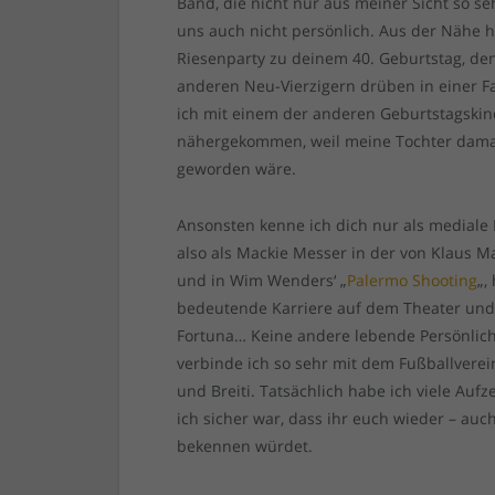
Band, die nicht nur aus meiner Sicht so se
uns auch nicht persönlich. Aus der Nähe h
Riesenparty zu deinem 40. Geburtstag, de
anderen Neu-Vierzigern drüben in einer Fab
ich mit einem der anderen Geburtstagskin
nähergekommen, weil meine Tochter damal
geworden wäre.
Ansonsten kenne ich dich nur als mediale P
also als Mackie Messer in der von Klaus 
und in Wim Wenders‘ „
Palermo Shooting
„,
bedeutende Karriere auf dem Theater und 
Fortuna… Keine andere lebende Persönlichke
verbinde ich so sehr mit dem Fußballver
und Breiti. Tatsächlich habe ich viele Au
ich sicher war, dass ihr euch wieder – auc
bekennen würdet.