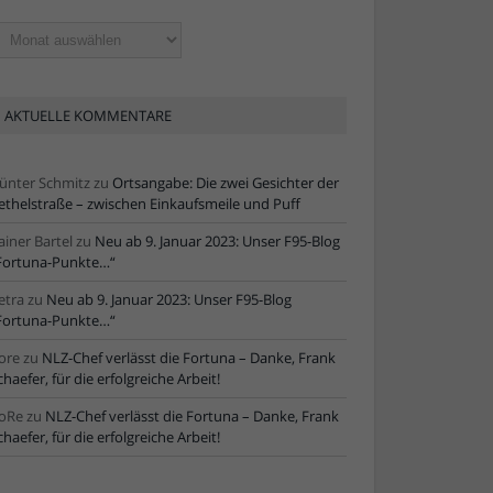
ltere
tikel
AKTUELLE KOMMENTARE
ünter Schmitz
zu
Ortsangabe: Die zwei Gesichter der
ethelstraße – zwischen Einkaufsmeile und Puff
ainer Bartel
zu
Neu ab 9. Januar 2023: Unser F95-Blog
Fortuna-Punkte…“
etra
zu
Neu ab 9. Januar 2023: Unser F95-Blog
Fortuna-Punkte…“
ore
zu
NLZ-Chef verlässt die Fortuna – Danke, Frank
chaefer, für die erfolgreiche Arbeit!
oRe
zu
NLZ-Chef verlässt die Fortuna – Danke, Frank
chaefer, für die erfolgreiche Arbeit!