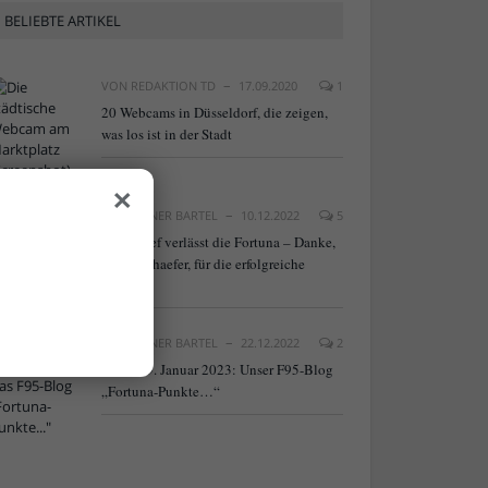
BELIEBTE ARTIKEL
VON
REDAKTION TD
17.09.2020
1
20 Webcams in Düsseldorf, die zeigen,
was los ist in der Stadt
×
VON
RAINER BARTEL
10.12.2022
5
NLZ-Chef verlässt die Fortuna – Danke,
Frank Schaefer, für die erfolgreiche
Arbeit!
VON
RAINER BARTEL
22.12.2022
2
Neu ab 9. Januar 2023: Unser F95-Blog
„Fortuna-Punkte…“