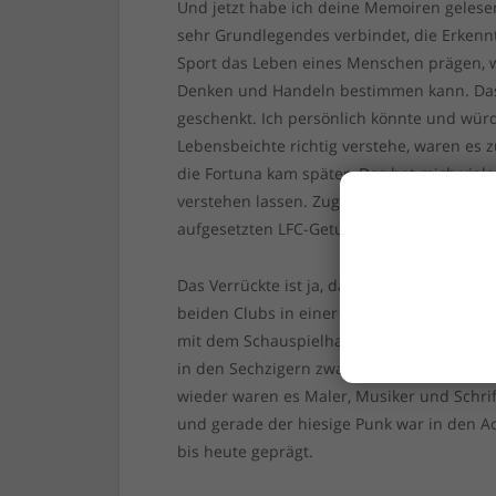
Und jetzt habe ich deine Memoiren gelesen
sehr Grundlegendes verbindet, die Erken
Sport das Leben eines Menschen prägen, w
Denken und Handeln bestimmen kann. Dass 
geschenkt. Ich persönlich könnte und wür
Lebensbeichte richtig verstehe, waren es z
die Fortuna kam später. Das hat mich viele 
verstehen lassen. Zugegeben: Manchmal da
aufgesetzten LFC-Getue… Jetzt weiß ich es 
Das Verrückte ist ja, dass du und die and
beiden Clubs in einer bedeutenden Traditi
mit dem Schauspielhausintendanten Karlh
in den Sechzigern zwang, ihn zu den Heims
wieder waren es Maler, Musiker und Schrift
und gerade der hiesige Punk war in den A
bis heute geprägt.