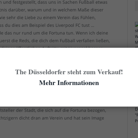
 und festgestellt, dass uns in Sachen Fußball etwas
ntnis darüber, warum und in welchem Maße dieser
ie sehr die Liebe zu einem Verein das Fühlen,
du dies am Beispiel des Liverpool FC tust …
de das nur rund um die Fortuna tun. Wenn ich deine
uerst die Reds, die dich dem Fußball verfallen ließen,
deiner öffentlichen Auftritte mit Liverpool besser
chte ich: Oh je, der Campino wieder mit seinem
besser.
The Düsseldorfer steht zum Verkauf!
eren Hosen mit der engen Verbindung zu diesen
Mehr Informationen
on Düsseldorfer Kulturschaffender stehst, die schon
einz Stroux begann, der seine Schauspieler damals
pielen der glorreichen Diva zu begleiten. Immer
steller der Stadt, die sich auf die Fortuna bezogen,
chtzigern dicht dran am Verein und hat sein Image