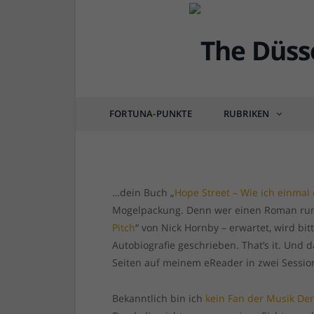
DÜSSEL-KULTUR & POP
Post vom Rainer: Li
FORTUNA-PUNKTE
RUBRIKEN
von
RAINER BARTEL
am
21.10.2020
0 COM
…dein Buch „
Hope Street – Wie ich einmal
Mogelpackung. Denn wer einen Roman rund
Pitch
“ von Nick Hornby – erwartet, wird bit
Autobiografie geschrieben. That’s it. Und d
Seiten auf meinem eReader in zwei Sessio
Bekanntlich bin ich
kein Fan der Musik De