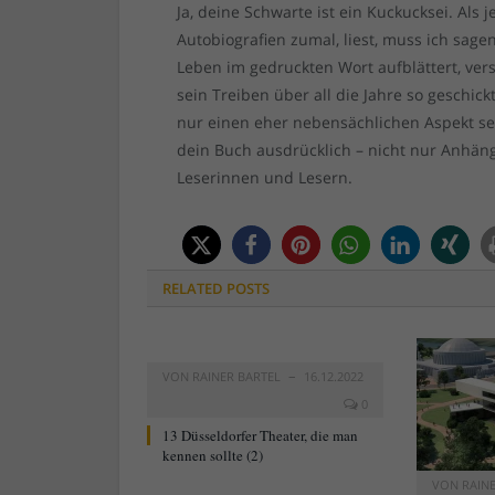
Ja, deine Schwarte ist ein Kuckucksei. Als
Autobiografien zumal, liest, muss ich sage
Leben im gedruckten Wort aufblättert, vers
sein Treiben über all die Jahre so geschic
nur einen eher nebensächlichen Aspekt se
dein Buch ausdrücklich – nicht nur Anhän
Leserinnen und Lesern.
RELATED
POSTS
VON
RAINER BARTEL
16.12.2022
0
13 Düsseldorfer Theater, die man
kennen sollte (2)
VON
RAIN