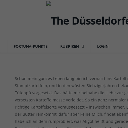
DÜSSEL-DELI
Rezept der Woche: Aligot rusti
würziges Kartoffelpürree
FORTUNA-PUNKTE
RUBRIKEN
LOGIN
von
RAINER BARTEL
am
14.11.2020
1 COMMENT
Schon mein ganzes Leben lang bin ich vernarrt ins Kartof
Stampfkartoffeln, und in den wüsten Siebzigerjahren beka
Tütenpü vorgesetzt. Das hätte mir beinahe die Liebe zur g
versetzten Kartoffelmasse verleidet. So ein ganz normaler 
richtige Kartoffelsorte vorausgesetzt – inzwischen immer. D
der Butter reinkommt, dafür aber keine Milch, findet ebenf
habe ich an dem rumprobiert, was Aligot heißt und gerade