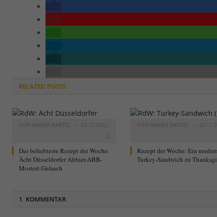
RELATED
POSTS
VON
RAINER BARTEL
03.12.2022
VON
RAINER BARTEL
26.11.
0
Das beliebteste Rezept der Woche:
Rezept der Woche: Ein moder
Ächt Düsseldorfer Altbier-ABB-
Turkey-Sandwich zu Thanksg
Mostert-Gulasch
1 KOMMENTAR