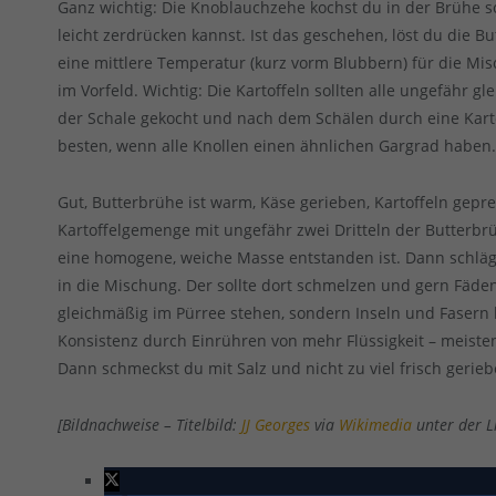
Ganz wichtig: Die Knoblauchzehe kochst du in der Brühe so
leicht zerdrücken kannst. Ist das geschehen, löst du die Bu
eine mittlere Temperatur (kurz vorm Blubbern) für die Mis
im Vorfeld. Wichtig: Die Kartoffeln sollten alle ungefähr g
der Schale gekocht und nach dem Schälen durch eine Karto
besten, wenn alle Knollen einen ähnlichen Gargrad haben
Gut, Butterbrühe ist warm, Käse gerieben, Kartoffeln gepre
Kartoffelgemenge mit ungefähr zwei Dritteln der Butterbrü
eine homogene, weiche Masse entstanden ist. Dann schlä
in die Mischung. Der sollte dort schmelzen und gern Fäden 
gleichmäßig im Pürree stehen, sondern Inseln und Fasern bi
Konsistenz durch Einrühren von mehr Flüssigkeit – meiste
Dann schmeckst du mit Salz und nicht zu viel frisch geri
[Bildnachweise – Titelbild:
JJ Georges
via
Wikimedia
unter der L