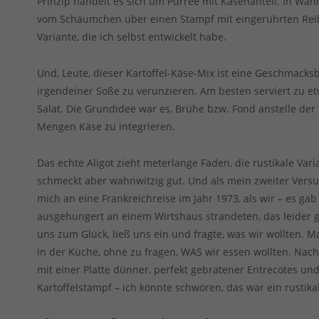
Prinzip handelt es sich um Pürree mit Käsenanteil. In Wahr
vom Schäumchen über einen Stampf mit eingerührten Reibe
Variante, die ich selbst entwickelt habe.
Und, Leute, dieser Kartoffel-Käse-Mix ist eine Geschmack
irgendeiner Soße zu verunzieren. Am besten serviert zu
Salat. Die Grundidee war es, Brühe bzw. Fond anstelle de
Mengen Käse zu integrieren.
Das echte Aligot zieht meterlange Fäden, die rustikale Vari
schmeckt aber wahnwitzig gut. Und als mein zweiter Versu
mich an eine Frankreichreise im Jahr 1973, als wir – es ga
ausgehungert an einem Wirtshaus strandeten, das leider 
uns zum Glück, ließ uns ein und fragte, was wir wollten. M
in der Küche, ohne zu fragen, WAS wir essen wollten. Nac
mit einer Platte dünner, perfekt gebratener Entrecotes und
Kartoffelstampf – ich könnte schwören, das war ein rustikal