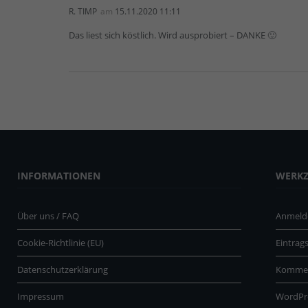
R. TIMP
am
15.11.2020 11:11
Das liest sich köstlich. Wird ausprobiert – DANKE 🙂
INFORMATIONEN
WERK
Über uns / FAQ
Anmeld
Cookie-Richtlinie (EU)
Eintrag
Datenschutzerklärung
Kommen
Impressum
WordPr