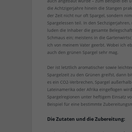
auch angebaut wurde – zum Beispiel bei u
die Achtzigerjahre hinein die Stangen prak
der Zeit nicht nur oft Spargel, sondern n
Spargelessen teil. In den Sechzigerjahren,
luden die Inhaber die gesamte Belegschaf
Schmaus ein; meistens in die Gartenwirt
ich von meinem Vater geerbt. Wobei ich eb
auch den grünen Spargel sehr mag.
Der ist letztlich aromatischer sowie leicht
Spargelzeit zu den Grünen greifst, dann b
es ein CO2-Verbrechen, Spargel außerhalb 
Lateinamerika oder Afrika eingeflogen wi
Spargelregionen unter heftigem Einsatz vo
Beispiel für eine bestimmte Zubereitungs
Die Zutaten und die Zubereitung: