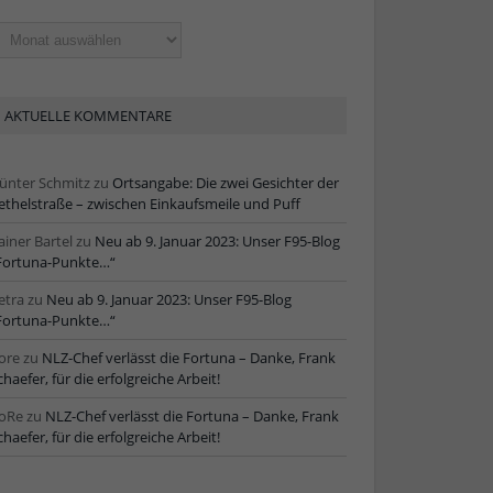
ltere
tikel
AKTUELLE KOMMENTARE
ünter Schmitz
zu
Ortsangabe: Die zwei Gesichter der
ethelstraße – zwischen Einkaufsmeile und Puff
ainer Bartel
zu
Neu ab 9. Januar 2023: Unser F95-Blog
Fortuna-Punkte…“
etra
zu
Neu ab 9. Januar 2023: Unser F95-Blog
Fortuna-Punkte…“
ore
zu
NLZ-Chef verlässt die Fortuna – Danke, Frank
chaefer, für die erfolgreiche Arbeit!
oRe
zu
NLZ-Chef verlässt die Fortuna – Danke, Frank
chaefer, für die erfolgreiche Arbeit!