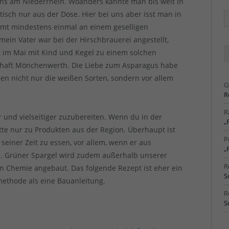
ns am Niederrhein. Woanders kannte man bis weit in
tisch nur aus der Dose. Hier bei uns aber isst man in
Ä
Ar
immt mindestens einmal an einem geselligen
 mein Vater war bei der Hirschbrauerei angestellt,
t im Mai mit Kind und Kegel zu einem solchen
schaft Mönchenwerth. Die Liebe zum Asparagus habe
en nicht nur die weißen Sorten, sondern vor allem
G
R
R
er und vielseitiger zuzubereiten. Wenn du in der
„
itte nur zu Produkten aus der Region. Überhaupt ist
P
seiner Zeit zu essen, vor allem, wenn er aus
„
rd. Grüner Spargel wird zudem außerhalb unserer
R
n Chemie angebaut. Das folgende Rezept ist eher ein
S
methode als eine Bauanleitung.
R
S