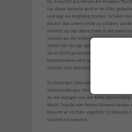
Du brauchst pro Person ein knappes Pfund 
Für diese Variante wird er im Ofen geback
und legt sie sorgfältig trocken. Schälen mu
darauf, das untere Ende zu schälen, sonde
Nimmst du das obere Ende in die Hand und
spüren, wo die Sollbruchstelle ist. Je na
Viertel der Stange abbrechen. Tipp: Die A
sie in leicht gesalzenem Wasser auskoche
beispielsweise eine Spargelcremesuppe auf
Schalen und Abschnitte von weißem Sparg
Du heizt den Ofen auf 200° Umluft vor und
Silikonmatte aus. Pinsel den Untergrund m
du die Stangen von der Mitte gleichmäßig n
Blech. Träufle vom feinen Olivenöl drüber
braucht er im Rohr ungefähr 12 Minuten z
Geschmack bewahrt.