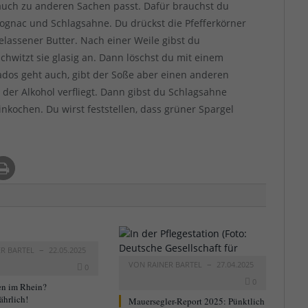
r auch zu anderen Sachen passt. Dafür brauchst du
Cognac und Schlagsahne. Du drückst die Pfefferkörner
gelassener Butter. Nach einer Weile gibst du
chwitzt sie glasig an. Dann löschst du mit einem
ados geht auch, gibt der Soße aber einen anderen
 der Alkohol verfliegt. Dann gibst du Schlagsahne
nkochen. Du wirst feststellen, dass grüner Spargel
ER BARTEL
22.05.2025
VON
RAINER BARTEL
27.04.2025
0
0
n im Rhein?
ährlich!
Mauersegler-Report 2025: Pünktlich