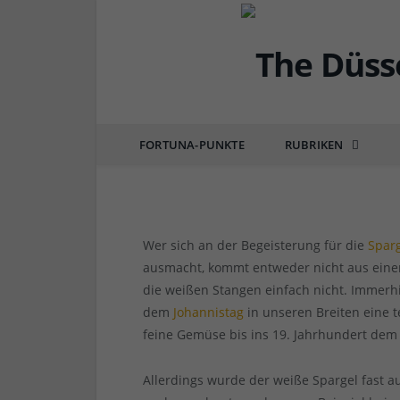
DÜSSEL-DELI
Rezept der Woche: Grü
Pfefferrahmsoße
FORTUNA-PUNKTE
RUBRIKEN
von
RAINER BARTEL
am
27.04.2019
0 COMM
Wer sich an der Begeisterung für die
Sparg
ausmacht, kommt entweder nicht aus eine
die weißen Stangen einfach nicht. Immerh
dem
Johannistag
in unseren Breiten eine t
feine Gemüse bis ins 19. Jahrhundert dem
Allerdings wurde der weiße Spargel fast a