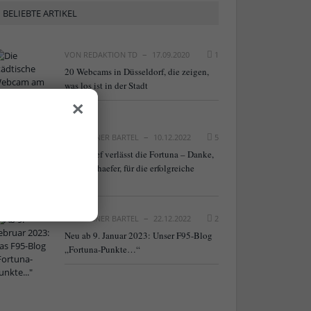
BELIEBTE ARTIKEL
VON
REDAKTION TD
17.09.2020
1
20 Webcams in Düsseldorf, die zeigen,
was los ist in der Stadt
×
VON
RAINER BARTEL
10.12.2022
5
NLZ-Chef verlässt die Fortuna – Danke,
Frank Schaefer, für die erfolgreiche
Arbeit!
VON
RAINER BARTEL
22.12.2022
2
Neu ab 9. Januar 2023: Unser F95-Blog
„Fortuna-Punkte…“