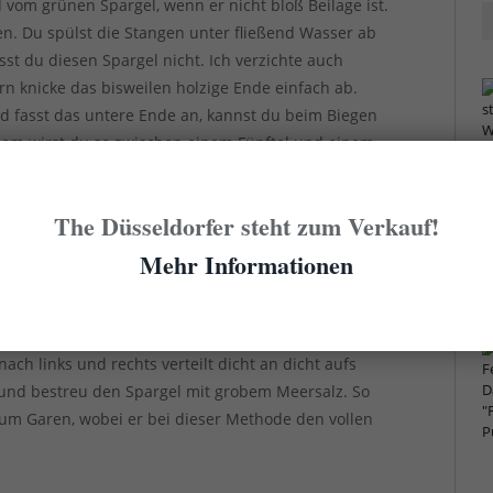
vom grünen Spargel, wenn er nicht bloß Beilage ist.
en. Du spülst die Stangen unter fließend Wasser ab
sst du diesen Spargel nicht. Ich verzichte auch
rn knicke das bisweilen holzige Ende einfach ab.
 fasst das untere Ende an, kannst du beim Biegen
chdem wirst du so zwischen einem Fünftel und einem
bschnitte musst du nicht wegwerfen, sondern kannst
n und so einen Spargelfond herstellen, mit dem du
The Düsseldorfer steht zum Verkauf!
brezeln kannst. Das gilt übrigens auch für die
el.
Mehr Informationen
 legst ein Backblech mit Papier oder einer
it ein wenig Olivenöl flächendeckend ein. Dann legst
ach links und rechts verteilt dicht an dicht aufs
 und bestreu den Spargel mit grobem Meersalz. So
um Garen, wobei er bei dieser Methode den vollen