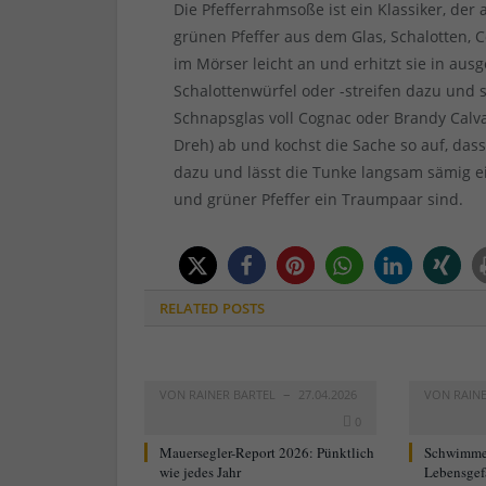
Die Pfefferrahmsoße ist ein Klassiker, de
grünen Pfeffer aus dem Glas, Schalotten, 
im Mörser leicht an und erhitzt sie in aus
Schalottenwürfel oder -streifen dazu und s
Schnapsglas voll Cognac oder Brandy Calv
Dreh) ab und kochst die Sache so auf, dass
dazu und lässt die Tunke langsam sämig ei
und grüner Pfeffer ein Traumpaar sind.
RELATED
POSTS
VON
RAINER BARTEL
27.04.2026
VON
RAIN
0
Mauersegler-Report 2026: Pünktlich
Schwimme
wie jedes Jahr
Lebensgef