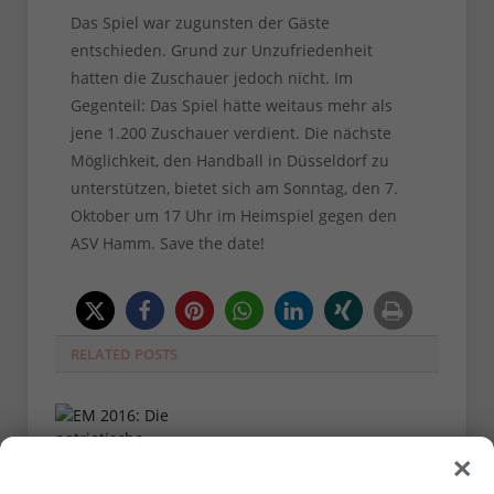
Das Spiel war zugunsten der Gäste
entschieden. Grund zur Unzufriedenheit
hatten die Zuschauer jedoch nicht. Im
Gegenteil: Das Spiel hätte weitaus mehr als
jene 1.200 Zuschauer verdient. Die nächste
Möglichkeit, den Handball in Düsseldorf zu
unterstützen, bietet sich am Sonntag, den 7.
Oktober um 17 Uhr im Heimspiel gegen den
ASV Hamm. Save the date!
RELATED
POSTS
×
VON
RAINER BARTEL
24.11.2022
0