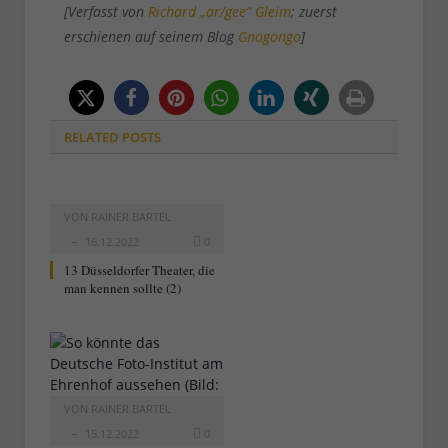
[Verfasst von
Richard „ar/gee“ Gleim
; zuerst
erschienen auf seinem Blog
Gnogongo
]
RELATED
POSTS
VON
RAINER BARTEL
16.12.2022
0
13 Düsseldorfer Theater, die
man kennen sollte (2)
VON
RAINER BARTEL
15.12.2022
0