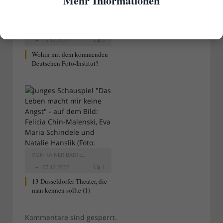
Mehr Informationen
VON
RAINER BARTEL
15.12.2022
0
Wohin mit dem kommenden
Deutschen Foto-Institut?
VON
RAINER BARTEL
07.12.2022
1
13 Düsseldorfer Theater, die
man kennen sollte (1)
Kommentare sind gesperrt.