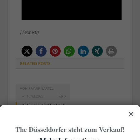
[Text RB]
RELATED
POSTS
VON
RAINER BARTEL
16.12.2022
0
13 Düsseldorfer Theater, die
×
man kennen sollte (2)
The Düsseldorfer steht zum Verkauf!