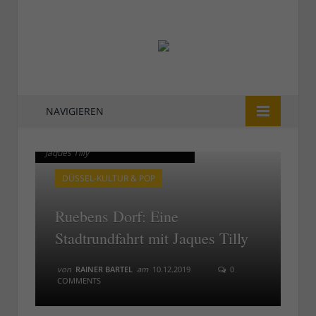
NAVIGIEREN
Die besondere Stadtrundfahrt mit
Die besondere Stadtrundfahrt mit
Jaques Tilly
Jaques Tilly
DÜSSEL-KULTUR & POP
Ruebens Dorf: Eine
Stadtrundfahrt mit Jaques Tilly
von
RAINER BARTEL
am
10.12.2019
0
COMMENTS