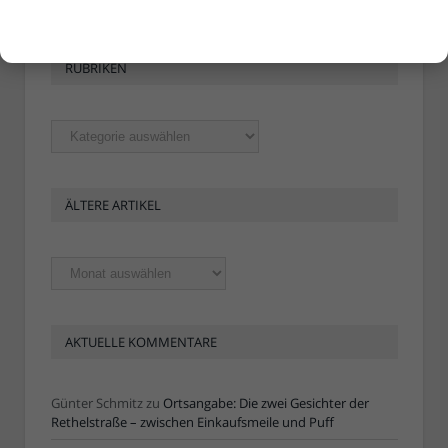
RUBRIKEN
Rubriken
ÄLTERE ARTIKEL
Ältere
Artikel
AKTUELLE KOMMENTARE
Günter Schmitz
zu
Ortsangabe: Die zwei Gesichter der
Rethelstraße – zwischen Einkaufsmeile und Puff