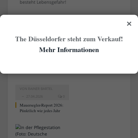
besteht Lebensgefahr!
×
[Fotos – Titelbild: Osterloh via
WDR Digit
; DLRG-
Boot: kph1107 via
Wikimedia
unter der
CC-
Lizenz 4.0 International
]
The Düsseldorfer steht zum Verkauf!
Mehr Informationen
RELATED
POSTS
VON
RAINER BARTEL
27.04.2026
0
Mauersegler-Report 2026:
Pünktlich wie jedes Jahr