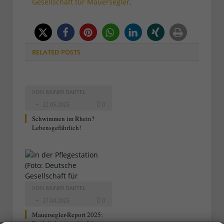
Gesellschaft für Mauersegler
.
RELATED
POSTS
VON
RAINER BARTEL
22.05.2025
0
Schwimmen im Rhein?
Lebensgefährlich!
VON
RAINER BARTEL
27.04.2025
0
Mauersegler-Report 2025:
Pünktlich wie jedes Jahr