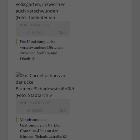
VON
RAINER BARTEL
20.12.2022
0
Die Hundsburg – das
verschwundene Dörfchen
zwischen Stoffeln und
Oberbilk
VON
RAINER BARTEL
18.12.2022
0
Verschwundene
Gastronomien (10): Das
Cornelius-Haus an der
Blumen-/Schadowstraße/Kö