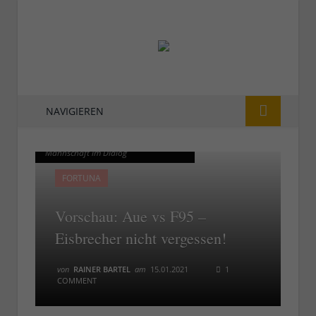
NAVIGIEREN
F95 vs Aue (2019): Ultras und
F95 vs Aue (2019): Ultras und
Mannschaft im Dialog
Mannschaft im Dialog
FORTUNA
Vorschau: Aue vs F95 –
Eisbrecher nicht vergessen!
von
RAINER BARTEL
am
15.01.2021
1
COMMENT