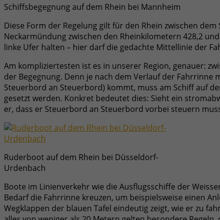
Schiffsbegegnung auf dem Rhein bei Mannheim
Diese Form der Regelung gilt für den Rhein zwischen dem
Neckarmündung zwischen den Rheinkilometern 428,2 und 540
linke Ufer halten – hier darf die gedachte Mittellinie der
Am kompliziertesten ist es in unserer Region, genauer: zw
der Begegnung. Denn je nach dem Verlauf der Fahrrinne 
Steuerbord an Steuerbord) kommt, muss am Schiff auf der S
gesetzt werden. Konkret bedeutet dies: Sieht ein stroma
er, dass er Steuerbord an Steuerbord vorbei steuern mus
Ruderboot auf dem Rhein bei Düsseldorf-
Urdenbach
Boote im Linienverkehr wie die Ausflugsschiffe der Weiss
Bedarf die Fahrrinne kreuzen, um beispielsweise einen Anle
Wegklappen der blauen Tafel eindeutig zeigt, wie er zu f
alles von weniger als 20 Metern gelten besondere Regeln, 