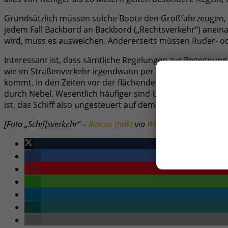
Grundsätzlich müssen solche Boote den Großfahrzeugen, u
jedem Fall Backbord an Backbord („Rechtsverkehr“) anein
wird, muss es ausweichen. Andererseits müssen Ruder- od
Interessant ist, dass sämtliche Regelungen zur Begegnung
wie im Straßenverkehr irgendwann per Dekret angeordnet 
kommt. In den Zeiten vor der flächendeckenden Einführung 
durch Nebel. Wesentlich häufiger sind Unfälle, bei dene
ist, das Schiff also ungesteuert auf dem Fluss treibt.
[Foto „Schiffsverkehr“ –
Ikar.us (talk)
via
Wikimedia
unter der L