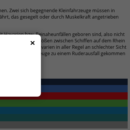
hen. Zwei sich begegnende Kleinfahrzeuge müssen in
ährt, das gesegelt oder durch Muskelkraft angetrieben
 Havarien bzw. Beinaheunfällen geboren sind, also nicht
×
lten zu Zusammenstößen zwischen Schiffen auf dem Rhein
en lag es bei Havarien in aller Regel an schlechter Sicht
 bei einem der Fahrzeuge zu einem Ruderausfall gekommen