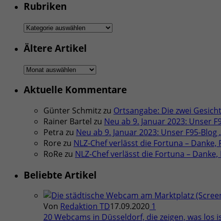
Rubriken
Rubriken
Ältere Artikel
Ältere
Artikel
Aktuelle Kommentare
Günter Schmitz
zu
Ortsangabe: Die zwei Gesicht
Rainer Bartel
zu
Neu ab 9. Januar 2023: Unser F
Petra
zu
Neu ab 9. Januar 2023: Unser F95-Blog
Rore
zu
NLZ-Chef verlässt die Fortuna – Danke, F
RoRe
zu
NLZ-Chef verlässt die Fortuna – Danke, F
Beliebte Artikel
Von
Redaktion TD
17.09.2020
1
20 Webcams in Düsseldorf, die zeigen, was los is