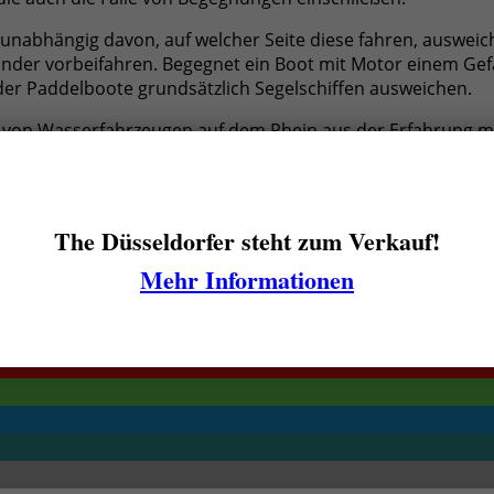
nabhängig davon, auf welcher Seite diese fahren, ausweic
ander vorbeifahren. Begegnet ein Boot mit Motor einem Gef
er Paddelboote grundsätzlich Segelschiffen ausweichen.
 von Wasserfahrzeugen auf dem Rhein aus der Erfahrung mit
wurden. Das hat dazu geführt, dass es vergleichsweise se
des Passivradar und des Sprechfunkverkehrs zwischen Schiff
n zwei sich begegnende Schiffe aneinandergeraten, wenn es
The Düsseldorfer steht zum Verkauf!
izenz
CC BY 2.0 DE
]
Mehr Informationen