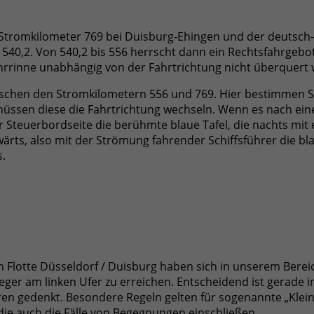
 Stromkilometer 769 bei Duisburg-Ehingen und der deutsch
,2. Von 540,2 bis 556 herrscht dann ein Rechtsfahrgebot, 
 Fahrrinne unabhängig von der Fahrtrichtung nicht überquert
ischen den Stromkilometern 556 und 769. Hier bestimmen Sch
müssen diese die Fahrtrichtung wechseln. Wenn es nach ei
teuerbordseite die berühmte blaue Tafel, die nachts mit ein
bwärts, also mit der Strömung fahrender Schiffsführer die
s.
en Flotte Düsseldorf / Duisburg haben sich in unserem Bere
ger am linken Ufer zu erreichen. Entscheidend ist gerade in
ahren gedenkt. Besondere Regeln gelten für sogenannte „Kle
die auch die Fälle von Begegnungen einschließen.