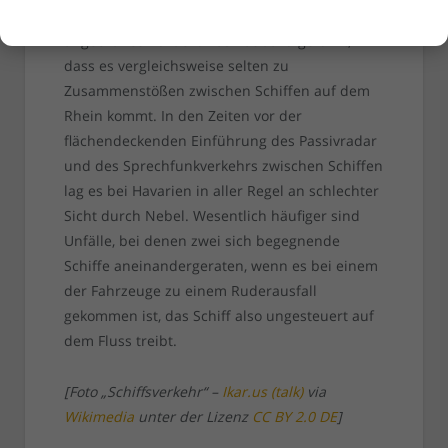
im Straßenverkehr irgendwann per Dekret
angeordnet wurden. Das hat dazu geführt,
dass es vergleichsweise selten zu
Zusammenstößen zwischen Schiffen auf dem
Rhein kommt. In den Zeiten vor der
flächendeckenden Einführung des Passivradar
und des Sprechfunkverkehrs zwischen Schiffen
lag es bei Havarien in aller Regel an schlechter
Sicht durch Nebel. Wesentlich häufiger sind
Unfälle, bei denen zwei sich begegnende
Schiffe aneinandergeraten, wenn es bei einem
der Fahrzeuge zu einem Ruderausfall
gekommen ist, das Schiff also ungesteuert auf
dem Fluss treibt.
[Foto „Schiffsverkehr“ –
Ikar.us (talk)
via
Wikimedia
unter der Lizenz
CC BY 2.0 DE
]