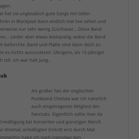
Tagen.
bei hat sie unglaublich gute Songs mit tollen
ahren in Blackpool dann endlich mal live sehen und
herweise nur sehr wenig Zuschauer… Diese Band
en… Leider aber etwas kostspielig, wobei die Band
ch befürchte, Band und Platte sind dann doch zu
t es nichts auszusetzen. Übrigens, als 15-jähriger
toll. Ich war halt jung..
lub
Als großer Fan der englischen
Punkband Chelsea war ich natürlich
auch eingetragenes Mitglied des
Fanclubs. Eigentlich sollte man da
, Ermäßigung bei Konzerten und günstigen Merch
 dreimal, ermäßigten Eintritt erst durch Mat
 immerhin habe ich noch irgendwo den