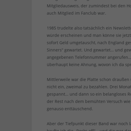
Mitgliedausweis, der zumindest bei den Hos
auch Mitglied im Fanclub war.
1985 trudelte also tatsächlich ein Newslet
würde erscheinen und man könne sie jetzt 
sofort Geld umgetauscht, nach England ges
Sinners“ gewartet. Und gewartet… und ge
angegebenen Telefonnummer angerufen… Die
überhaupt keine Ahnung, wovon ich da sp
Mittlerweile war die Platte schon draußen u
nicht ein, zweimal zu bezahlen. Drei Mona
gespannt… und dann so ein belangloses Ro
der Rest nach dem bemühten Versuch wie 
genauso enttäuschend.
Aber der Tiefpunkt dieser Band war noch l
kaufte ich die „Rocks off“… und die war d