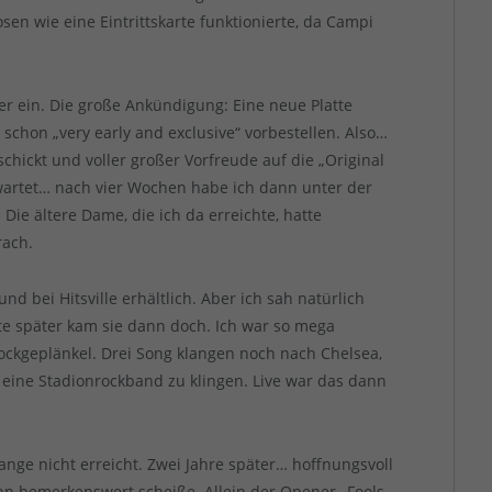
en wie eine Eintrittskarte funktionierte, da Campi
ter ein. Die große Ankündigung: Eine neue Platte
schon „very early and exclusive“ vorbestellen. Also…
chickt und voller großer Vorfreude auf die „Original
wartet… nach vier Wochen habe ich dann unter der
 ältere Dame, die ich da erreichte, hatte
rach.
nd bei Hitsville erhältlich. Aber ich sah natürlich
te später kam sie dann doch. Ich war so mega
ckgeplänkel. Drei Song klangen noch nach Chelsea,
eine Stadionrockband zu klingen. Live war das dann
ange nicht erreicht. Zwei Jahre später… hoffnungsvoll
ann bemerkenswert scheiße. Allein der Opener „Fools