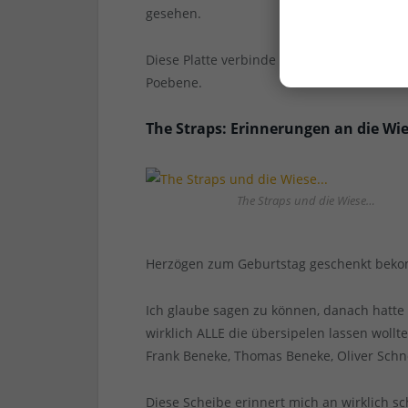
gesehen.
Diese Platte verbinde ich imme noch mit 
Poebene.
The Straps: Erinnerungen an die Wi
The Straps und die Wiese…
Herzögen zum Geburtstag geschenkt bekom
Ich glaube sagen zu können, danach hatte i
wirklich ALLE die übersipelen lassen wollt
Frank Beneke, Thomas Beneke, Oliver Schne
Diese Scheibe erinnert mich an wirklich s