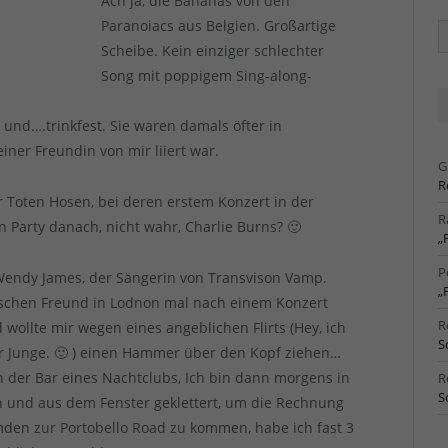
Ach ja, die Bananas von den
Paranoiacs aus Belgien. Großartige
Ä
Ar
Scheibe. Kein einziger schlechter
Song mit poppigem Sing-along-
nd….trinkfest. Sie waren damals öfter in
iner Freundin von mir liiert war.
G
R
r Toten Hosen, bei deren erstem Konzert in der
R
 Party danach, nicht wahr, Charlie Burns? 🙂
„
P
 Wendy James, der Sängerin von Transvison Vamp.
„
lischen Freund in Lodnon mal nach einem Konzert
R
wollte mir wegen eines angeblichen Flirts (Hey, ich
S
 Junge. 🙂 ) einen Hammer über den Kopf ziehen…
an der Bar eines Nachtclubs, Ich bin dann morgens in
R
S
 und aus dem Fenster geklettert, um die Rechnung
den zur Portobello Road zu kommen, habe ich fast 3