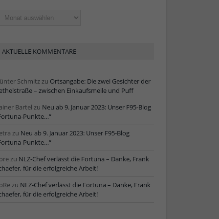
ltere
tikel
AKTUELLE KOMMENTARE
ünter Schmitz
zu
Ortsangabe: Die zwei Gesichter der
ethelstraße – zwischen Einkaufsmeile und Puff
ainer Bartel
zu
Neu ab 9. Januar 2023: Unser F95-Blog
Fortuna-Punkte…“
etra
zu
Neu ab 9. Januar 2023: Unser F95-Blog
Fortuna-Punkte…“
ore
zu
NLZ-Chef verlässt die Fortuna – Danke, Frank
chaefer, für die erfolgreiche Arbeit!
oRe
zu
NLZ-Chef verlässt die Fortuna – Danke, Frank
chaefer, für die erfolgreiche Arbeit!