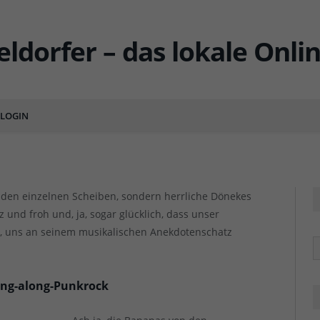
e Platten durchhört… (Folge
LOGIN
ENT
 den einzelnen Scheiben, sondern herrliche Dönekes
z und froh und, ja, sogar glücklich, dass unser
n, uns an seinem musikalischen Anekdotenschatz
R
Sing-along-Punkrock