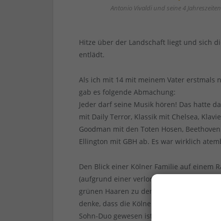
Antonio Vivaldi und seine 4 Jahreszeiten
Hitze über der Landschaft liegt und sich 
entlädt.
Als ich mit 14 mit meinem Vater erstmals n
gab es folgende Abmachung:
Jeder darf seine Musik hören! Das hatte da
mit Daily Terror, Klassik mit Chelsea, Klav
Goodman mit den Toten Hosen, Beethoven
Ellington mit GBH ab. Es war wirklich ate
Den Blick einer Kölner Familie auf einem R
(aufgrund einer verlorenen Wette) mit dem
grünen Haaren zu den Klängen von Louis 
denke, dass die Kölner sich heute noch fra
Sohn-Duo gewesen ist. Die Schüler meines