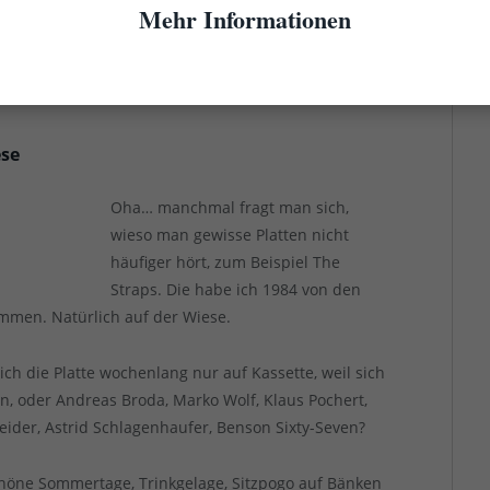
Mehr Informationen
den sommerlichen Fahrten durch die gleißende
ese
Oha… manchmal fragt man sich,
wieso man gewisse Platten nicht
häufiger hört, zum Beispiel The
Straps. Die habe ich 1984 von den
men. Natürlich auf der Wiese.
ch die Platte wochenlang nur auf Kassette, weil sich
en, oder Andreas Broda, Marko Wolf, Klaus Pochert,
ider, Astrid Schlagenhaufer, Benson Sixty-Seven?
chöne Sommertage, Trinkgelage, Sitzpogo auf Bänken