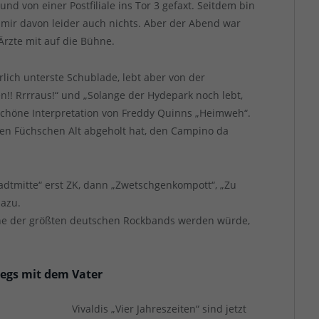
nd von einer Postfiliale ins Tor 3 gefaxt. Seitdem bin
 mir davon leider auch nichts. Aber der Abend war
rzte mit auf die Bühne.
rlich unterste Schublade, lebt aber von der
!! Rrrraus!“ und „Solange der Hydepark noch lebt,
schöne Interpretation von Freddy Quinns „Heimweh“.
ten Füchschen Alt abgeholt hat, den Campino da
adtmitte“ erst ZK, dann „Zwetschgenkompott“, „Zu
dazu.
ne der größten deutschen Rockbands werden würde,
rwegs mit dem Vater
Vivaldis „Vier Jahreszeiten“ sind jetzt