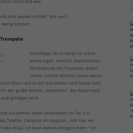
blich verstrahlt war.
ik alles wieder einfällt. Wie auch
zu wenig kennen.
 Trompete
Vormittags ZK zu hören ist schon
etwas eigen. Herrlich dadaistischer
“?
Minmalpunk mit Trompete, wobei
immer schöne Meldien dabei waren.
Wasch-Disco und In-der-Eck-stehen sind heute noch
ich der große Welthit „Dosenbier“, der heute noch
Land getragen wird.
 Ärzte zusammen unter Decknamen im Tor 3 in
 das Telefon, Campino am Apparat. „Hör mal, wir
exte drauf, ich kann keinen einzigen mehr.“ Ich