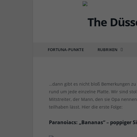
OPAS MUSIKTRUHE
Wenn DJ Opa alle sein
1)
FORTUNA-PUNKTE
RUBRIKEN
von
RAINER BARTEL
am
23.03.2020
1 COMM
…dann gibt es nicht bloß Bemerkungen zu
rund um jede einzelne Platte. Wir sind stol
Mitstreiter, der Mann, den sie Opa nenne
teilhaben lässt. Hier die erste Folge:
Paranoiacs: „Bananas“ – poppiger 