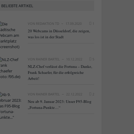
BELIEBTE ARTIKEL
VON
REDAKTION TD
17.09.2020
1
20 Webcams in Düsseldorf, die zeigen,
was los ist in der Stadt
VON
RAINER BARTEL
10.12.2022
5
NLZ-Chef verlässt die Fortuna – Danke,
Frank Schaefer, für die erfolgreiche
Arbeit!
VON
RAINER BARTEL
22.12.2022
2
Neu ab 9. Januar 2023: Unser F95-Blog
„Fortuna-Punkte…“