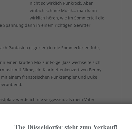
nicht so wirklich Punkrock. Aber
einfach schöne Musik… man kann
wirklich hören, wie im Sommerteil die
die Spannung dann in einem richtigen Gewitter
ach Pantasina (Ligurien) in die Sommerferien fuhr,
nn einen kruden Mix zur Folge: Jazz wechselte sich
iermusik mit Slime, ein Klarinettenkonzert von Benny
 mit einem französischen Punksampler und Duke
mberaubend.
astplatz werde ich nie vergessen, als mein Vater
 „Ficken Bumsen Blasen“-Shirt und ich mit gelb-
Satchmo Armstrong aus dem Passat stiegen. Ich
gen, was das für ein schräges Düsseldorfer Vater-
The Düsseldorfer steht zum Verkauf!
 Vaters hätten diese Szenerie bestimmt auch gerne