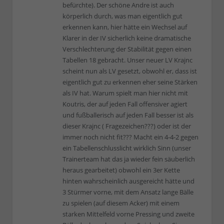
befürchte). Der schöne Andre ist auch
körperlich durch, was man eigentlich gut
erkennen kann, hier hätte ein Wechsel auf
Klarer in der IV sicherlich keine dramatische
Verschlechterung der Stabilität gegen einen
Tabellen 18 gebracht. Unser neuer LV Krajnc
scheint nun als LV gesetzt, obwohl er, dass ist
eigentlich gut zu erkennen eher seine Stärken
als IV hat. Warum spielt man hier nicht mit
Koutris, der auf jeden Fall offensiver agiert
und fußballerisch auf jeden Fall besser ist als
dieser Krajnc ( Fragezeichen???) oder ist der
immer noch nicht fit??? Macht ein 4-4-2 gegen
ein Tabellenschlusslicht wirklich Sinn (unser
Trainerteam hat das ja wieder fein säuberlich
heraus gearbeitet) obwohl ein 3er Kette
hinten wahrscheinlich ausgereicht hätte und
3 Stürmer vorne, mit dem Ansatz lange Bälle
zu spielen (auf diesem Acker) mit einem
starken Mittelfeld vorne Pressing und zweite