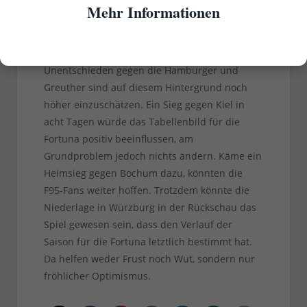
Mitbewerber sich Schwächephasen leisten.
Mehr Informationen
Nach den Erfahrungen der letzten drei Partien
ist sicher, dass der HSV, Fürth und Bochum die
deutlich besseren Teams sind – die
Unentschieden gegen die Hamburger und
Greuther sind auf diesem Hintergrund noch
höher einzuschätzen. Ein Sieg gegen Kiel in
acht Tagen würde das Tabellenbild für die
Fortuna positiv beeinflussen, am
Grundproblem jedoch nichts ändern. Käme ein
Heimsieg gegen Bochum dazu, könnten die
F95-Fans weiter hoffen. Trotzdem könnte die
Niederlage in Würzburg in der Rückschau das
Spiel gewesen sein, dass den Verlauf der
Saison für die Fortuna letztlich bestimmt hat.
Da helfen weder Frust noch Wut, sondern nur
fröhlicher Optimismus.