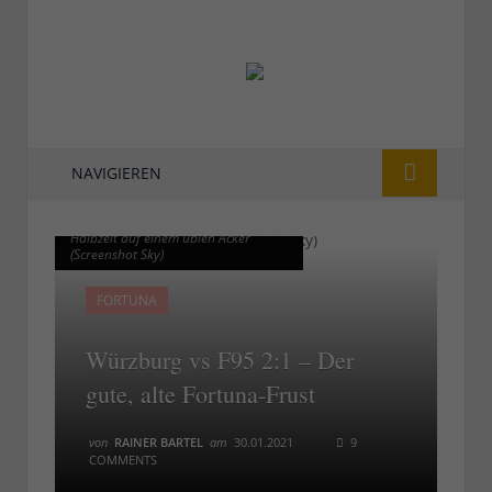
NAVIGIEREN
Würzburg vs F95: Überlegene erste
Würzburg vs F95: Überlegene erste
Halbzeit auf einem üblen Acker
Halbzeit auf einem üblen Acker
(Screenshot Sky)
(Screenshot Sky)
FORTUNA
Würzburg vs F95 2:1 – Der
gute, alte Fortuna-Frust
von
RAINER BARTEL
am
30.01.2021
9
COMMENTS