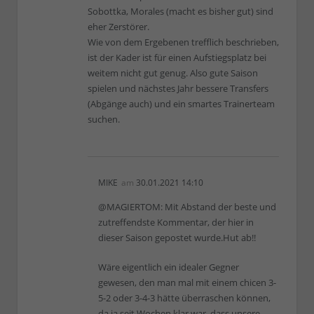
Sobottka, Morales (macht es bisher gut) sind
eher Zerstörer.
Wie von dem Ergebenen trefflich beschrieben,
ist der Kader ist für einen Aufstiegsplatz bei
weitem nicht gut genug. Also gute Saison
spielen und nächstes Jahr bessere Transfers
(Abgänge auch) und ein smartes Trainerteam
suchen.
MIKE
am
30.01.2021 14:10
@MAGIERTOM: Mit Abstand der beste und
zutreffendste Kommentar, der hier in
dieser Saison gepostet wurde.Hut ab!!
Wäre eigentlich ein idealer Gegner
gewesen, den man mal mit einem chicen 3-
5-2 oder 3-4-3 hätte überraschen können,
da ja seit Wochen klar war, dass unsere