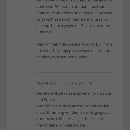
Um den Aufstieg spielen die vier, die jetzt da
oben sind. Wir haben nur dann noch eine
Chance, wenn ezwei von denen da noch eine
längere Krise bekommen. Dann müssen wir
aber auch noch gegen die Teams von unten
Punkten.
Nein, mir fehlt der Glaube. Und ich bin immer
noch mächtig angepisst, wegen der erneut
dämlich verschenkten Punkte.
DELTAFLAKE
am
30.01.2021 15:14
Der letzte Absatz des Ergebenen bringts auf
den Punkt!
Was mich so extrem anätzt, ist mal wieder
diese Stimmung vor dem Spiel. Es ging doch
nur um die Höhe des Sieges beim Letzten.
Immer dieser unbegründete