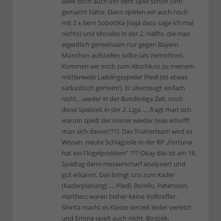
Bälle doch auch vor dem Spiel schon Sinn
gemacht hätte. Dann spielen wir auch noch
mit 2 x 6ern Sobottka (naja dazu sage ich mal
nichts) und Morales in der 2. Hälfte, die man
eigentlich gemeinsam nur gegen Bayern
München aufstellen sollte (als Vernichter).
Kommen wir noch zum Abschluss zu meinem
mittlerweile Lieblingsspieler Pledl (ist etwas
sarkastisch gemeint). Er überzeugt einfach
nicht….weder in der Bundesliga Zeit, noch
diese Spielzeit in der 2. Liga …..fragt man sich
warum spielt der immer wieder (was erhofft
man sich davon???). Das Trainerteam wird es
Wissen. Heute Schlagzeile in der RP „Fortuna
hat ein Flügelproblem“ ??? Okay das ist am 18.
Spieltag dann messerscharf analysiert und
gut erkannt. Das bringt uns zum Kader
(Kaderplanung) …. Pledl, Borello, Petersson,
Hartherz waren bisher keine Volltreffer.
Shinta macht es Klasse derzeit leider verletzt
und Emma spielt auch nicht. Bodzek,