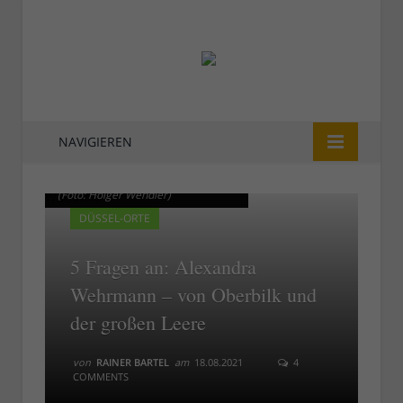
NAVIGIEREN
Alexandra Wehrmann vor Beton
Alexandra Wehrmann vor Beton
(Foto: Holger Wendler)
(Foto: Holger Wendler)
DÜSSEL-ORTE
5 Fragen an: Alexandra
Wehrmann – von Oberbilk und
der großen Leere
von
RAINER BARTEL
am
18.08.2021
4
COMMENTS