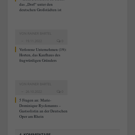
das „Dorf“ unter den
deutschen Großstädten ist
VON
RAINER BARTEL
19.11.2022
0
Verlorene Unternehmen (19):
Horten, das Kaufhaus des
fragwürdigen Gründers
VON
RAINER BARTEL
26.10.2022
0
5 Fragen an: Marie-
Dominique Ryckmanns –
Gastsolistin an der Deutschen
Oper am Rhein
4 KOMMENTARE