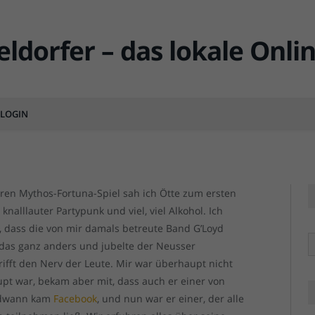
r Mann, der immer was
LOGIN
MENTS
Ött
Ött
ren Mythos-Fortuna-Spiel sah ich Ötte zum ersten
knalllauter Partypunk und viel, viel Alkohol. Ich
, dass die von mir damals betreute Band G’Loyd
R
 das ganz anders und jubelte der Neusser
trifft den Nerv der Leute. Mir war überhaupt nicht
upt war, bekam aber mit, dass auch er einer von
endwann kam
Facebook
, und nun war er einer, der alle