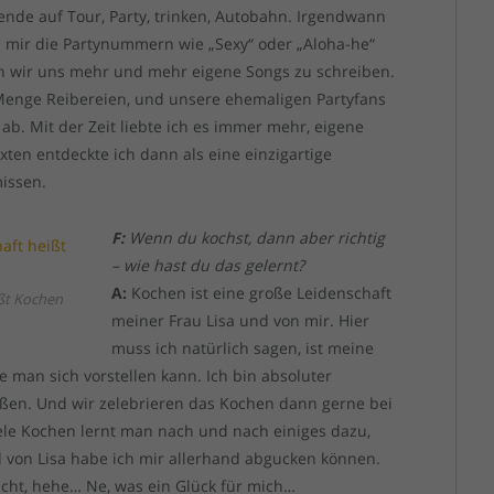
nde auf Tour, Party, trinken, Autobahn. Irgendwann
 mir die Partynummern wie „Sexy“ oder „Aloha-he“
en wir uns mehr und mehr eigene Songs zu schreiben.
Menge Reibereien, und unsere ehemaligen Partyfans
b. Mit der Zeit liebte ich es immer mehr, eigene
xten entdeckte ich dann als eine einzigartige
missen.
F:
Wenn du kochst, dann aber richtig
– wie hast du das gelernt?
A:
Kochen ist eine große Leidenschaft
ißt Kochen
meiner Frau Lisa und von mir. Hier
muss ich natürlich sagen, ist meine
ie man sich vorstellen kann. Ich bin absoluter
oßen. Und wir zelebrieren das Kochen dann gerne bei
ele Kochen lernt man nach und nach einiges dazu,
 von Lisa habe ich mir allerhand abgucken können.
icht, hehe… Ne, was ein Glück für mich…