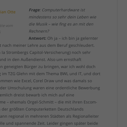
Frage
: Computerhardware ist
mindestens so sehr dein Leben wie
die Musik – wie fing es an mit den
Otte vom
Rechnern?
G
Antwort:
Oh ja – ich bin ja gelernter
t nach meiner Lehre aus dem Beruf geschleudert.
 la Strombergs Capitol-Versicherung) noch sehr
nd in den Außendienst. Also um ernsthaft
 geneigten Bürger zu bringen, war ich wohl doch
g im TZG Glehn mit dem Thema BWL und IT, und dort
ogrammen wie Excel, Corel Draw und was damals so
e der Umschulung waren eine ordentliche Bewerbung
iemlich dreist bewarb ich mich auf eine
teme – ehemals Orgel-Schmitt – die mit ihren Escom-
on der größten Computerketten Deutschlands
nn regional in mehreren Städten als Regionalleiter
lle und spannende Zeit. Leider gingen später beide