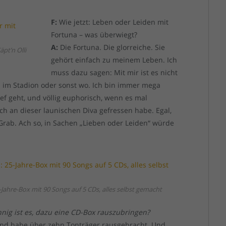
F:
Wie jetzt: Leben oder Leiden mit
Fortuna – was überwiegt?
A:
Die Fortuna. Die glorreiche. Sie
äpt’n Olli
gehört einfach zu meinem Leben. Ich
muss dazu sagen: Mit mir ist es nicht
b im Stadion oder sonst wo. Ich bin immer mega
ef geht, und völlig euphorisch, wenn es mal
ich an dieser launischen Diva gefressen habe. Egal,
 Grab. Ach so, in Sachen „Lieben oder Leiden“ würde
Jahre-Box mit 90 Songs auf 5 CDs, alles selbst gemacht
nig ist es, dazu eine CD-Box rauszubringen?
 und habe über zehn Tonträger rausgebracht. Und