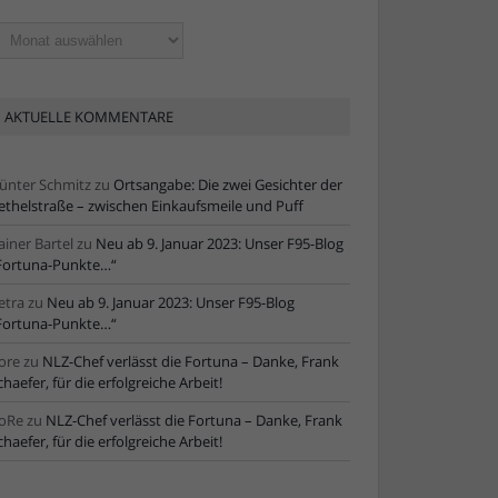
ltere
tikel
AKTUELLE KOMMENTARE
ünter Schmitz
zu
Ortsangabe: Die zwei Gesichter der
ethelstraße – zwischen Einkaufsmeile und Puff
ainer Bartel
zu
Neu ab 9. Januar 2023: Unser F95-Blog
Fortuna-Punkte…“
etra
zu
Neu ab 9. Januar 2023: Unser F95-Blog
Fortuna-Punkte…“
ore
zu
NLZ-Chef verlässt die Fortuna – Danke, Frank
chaefer, für die erfolgreiche Arbeit!
oRe
zu
NLZ-Chef verlässt die Fortuna – Danke, Frank
chaefer, für die erfolgreiche Arbeit!