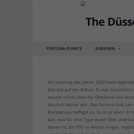
DÜSSEL-KULTUR & POP
5 Fragen an: Ötte, de
machen muss
FORTUNA-PUNKTE
RUBRIKEN
von
RAINER BARTEL
am
05.06.2020
0 COM
Am Vatertag des Jahres 2002 beim legendä
Mal live auf der Bühne. Es war schrecklich: 
wusste nichts über die Ötteband und fand
deutlich besser war. Das Fortuna-Volk sah
Rampensau heftigst zu. So ist er eben: Er 
klar, was für eine Type dieser Ötte überha
denen ist, die F95 im Herzen tragen. Irg