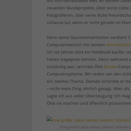
mit ihm befreundete Welt an seinem Leben 
neuesten Musikprojekte, über seine Liebe
Fotografieren, über seine dicke Freundsch
zuhause tut, wenn er nicht gerade im Dienst
Denn seine Gourmetmahlzeiten verdient Chr
Computermensch mit seinem
Vertriebsbü
ich vor Jahren dort ein Notebook kaufte, st
hätten begegnen können. Denn während ich
zuständig war, vertickte Ötte
Escom
-Comput
Computersysteme. Wir reden von den Acht
ein zweites Thema. Damals schenkte er mir
– nicht mein Ding, ehrlich gesagt. Aber al
sagte ich aus voller Überzeugung: Ich mag 
Ötte sie machen und öffentlich präsentier
Eine große Liebe seines Lebens: Hündin 