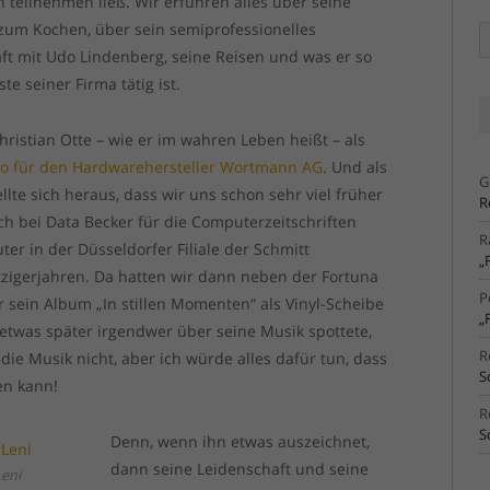
teilnehmen ließ. Wir erfuhren alles über seine
 zum Kochen, über sein semiprofessionelles
Ä
Ar
aft mit Udo Lindenberg, seine Reisen und was er so
e seiner Firma tätig ist.
istian Otte – wie er im wahren Leben heißt – als
ro für den Hardwarehersteller Wortmann AG
. Und als
G
ellte sich heraus, dass wir uns schon sehr viel früher
R
 bei Data Becker für die Computerzeitschriften
R
er in der Düsseldorfer Filiale der Schmitt
„
zigerjahren. Da hatten wir dann neben der Fortuna
P
 sein Album „In stillen Momenten“ als Vinyl-Scheibe
„
s etwas später irgendwer über seine Musik spottete,
R
die Musik nicht, aber ich würde alles dafür tun, dass
S
en kann!
R
S
Denn, wenn ihn etwas auszeichnet,
dann seine Leidenschaft und seine
Leni