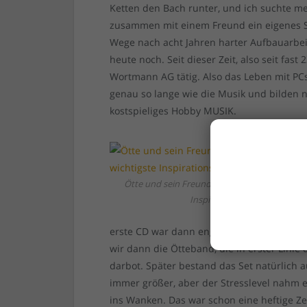
Ketten den Bach runter, und ich suchte mei
zusammen mit einem Freund ein eigenes Sy
Wege nach acht Jahren harter Aufbauarbeit
heute noch. Seit dieser Zeit, also seit fast 
Wortmann AG tätig. Also das Leben mit PCs
genau so lange wie die Musik und bilden n
kostspieliges Hobby MUSIK.
Ötte und sein Freund Udo, seine vielleicht wi
Inspirationsquelle…
erste CD war dann englischsprachig und gi
wir dann die Ötteband, die in erster Lini
darbot. Später bestand das Set natürlich 
immer größer, aber der Stresslevel nahm 
ins Wanken. Das war schon eine heftige Ze