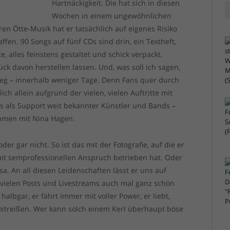
Hartnäckigkeit. Die hat sich in diesen
Wochen in einem ungewöhnlichen
ren Ötte-Musik hat er tatsächlich auf eigenes Risiko
fen. 90 Songs auf fünf CDs sind drin, ein Textheft,
, alles feinstens gestaltet und schick verpackt.
ück davon herstellen lassen. Und, was soll ich sagen,
weg – innerhalb weniger Tage. Denn Fans quer durch
ch allein aufgrund der vielen, vielen Auftritte mit
s als Support weit bekannter Künstler und Bands –
ammen mit Nina Hagen.
r gar nicht. So ist das mit der Fotografie, auf die er
 mit semprofessionellen Anspruch betrieben hat. Oder
. An all diesen Leidenschaften lässt er uns auf
 vielen Posts und Livestreams auch mal ganz schön
e halbgar, er fährt immer mit voller Power, er liebt,
itreißen. Wer kann solch einem Kerl überhaupt böse