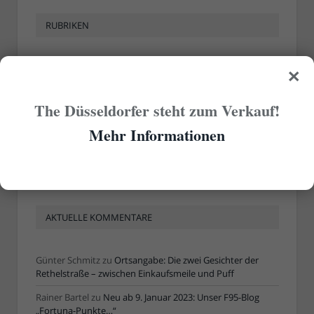
RUBRIKEN
×
Rubriken
The Düsseldorfer steht zum Verkauf!
ÄLTERE ARTIKEL
Mehr Informationen
Ältere
Artikel
AKTUELLE KOMMENTARE
Günter Schmitz
zu
Ortsangabe: Die zwei Gesichter der
Rethelstraße – zwischen Einkaufsmeile und Puff
Rainer Bartel
zu
Neu ab 9. Januar 2023: Unser F95-Blog
„Fortuna-Punkte…“