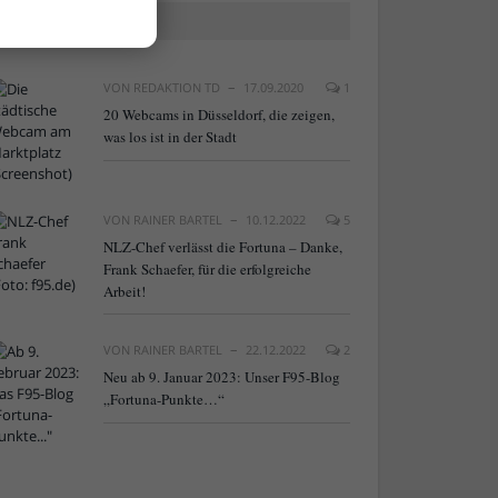
BELIEBTE ARTIKEL
VON
REDAKTION TD
17.09.2020
1
20 Webcams in Düsseldorf, die zeigen,
was los ist in der Stadt
VON
RAINER BARTEL
10.12.2022
5
NLZ-Chef verlässt die Fortuna – Danke,
Frank Schaefer, für die erfolgreiche
Arbeit!
VON
RAINER BARTEL
22.12.2022
2
Neu ab 9. Januar 2023: Unser F95-Blog
„Fortuna-Punkte…“