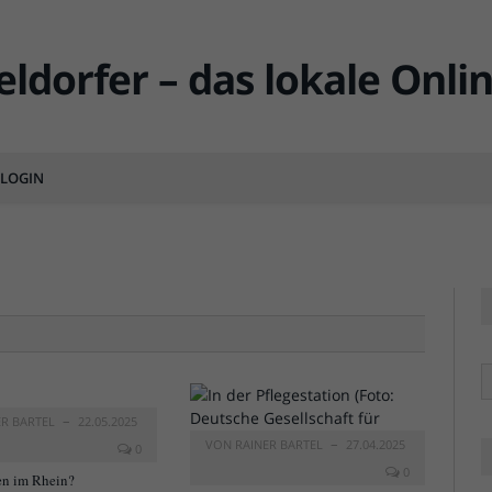
LOGIN
MENTS
R
ER BARTEL
22.05.2025
VON
RAINER BARTEL
27.04.2025
0
0
n im Rhein?