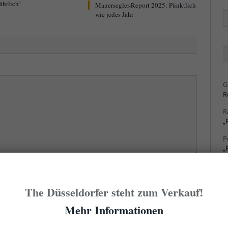
ährlich!
Mauersegler-Report 2025: Pünktlich
wie jedes Jahr
Ä
Ar
G
R
R
„
P
„
R
S
cht sofort hier erscheint. Der erste Kommentar eines
The Düsseldorfer steht zum Verkauf!
Admin freigegeben werden. Das kann manchmal ein
R
S
Mehr Informationen