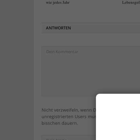
wie jedes Jahr
Lebensgef
ANTWORTEN
Nicht verzweifeln, wenn Dein/Ihr Kommentar ni
unregistrierten Users muss immer erst vom 
bisschen dauern.