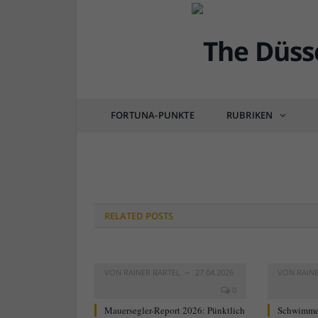
boxkasse
FORTUNA-PUNKTE
RUBRIKEN
von
RAINER BARTEL
am
09.06.2017
0 COM
RELATED
POSTS
VON
RAINER BARTEL
27.04.2026
VON
RAIN
0
Mauersegler-Report 2026: Pünktlich
Schwimme