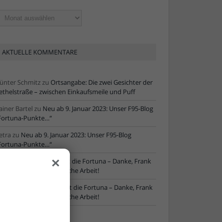
ltere
tikel
AKTUELLE KOMMENTARE
ünter Schmitz
zu
Ortsangabe: Die zwei Gesichter der
ethelstraße – zwischen Einkaufsmeile und Puff
ainer Bartel
zu
Neu ab 9. Januar 2023: Unser F95-Blog
Fortuna-Punkte…“
etra
zu
Neu ab 9. Januar 2023: Unser F95-Blog
Fortuna-Punkte…“
×
ore
zu
NLZ-Chef verlässt die Fortuna – Danke, Frank
chaefer, für die erfolgreiche Arbeit!
oRe
zu
NLZ-Chef verlässt die Fortuna – Danke, Frank
chaefer, für die erfolgreiche Arbeit!