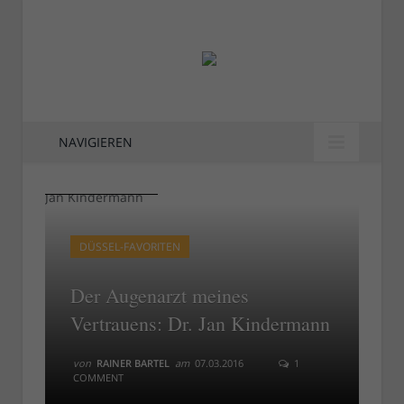
NAVIGIEREN
Dr. J. Kindermann
Dr. J. Kindermann
DÜSSEL-FAVORITEN
Der Augenarzt meines
Vertrauens: Dr. Jan Kindermann
von
RAINER BARTEL
am
07.03.2016
1
COMMENT