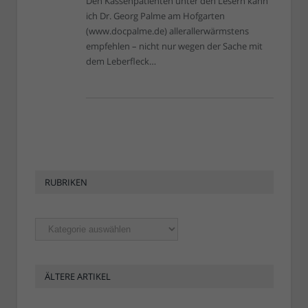
Den Kassenpatienten unter den Lesern kann
ich Dr. Georg Palme am Hofgarten
(www.docpalme.de) allerallerwärmstens
empfehlen – nicht nur wegen der Sache mit
dem Leberfleck…
RUBRIKEN
Rubriken
ÄLTERE ARTIKEL