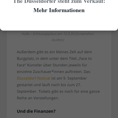
The Düsseldorfer steht zum Verkauf!
Mehr Informationen
Düsseldorf Festival 2020 in der Mitsubishi-Electric-
Halle – Schlussapplaus am 12.9.20 (Screenshot:
dusfest)
Außerdem gibt es ein kleines Zelt auf dem
Burgplatz, in dem unter dem Titel „Face to
Face“ Künstler über Stunden jeweils für
einzelne Zuschauer*innen auftreten. Das
Düsseldorf Festival
ist am 9. September
gestartet und läuft noch bis zum 27.
September. Tickets gibt es noch für eine ganze
Reihe an Vorstellungen.
Und die Finanzen?