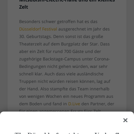
Zelt
Besonders schwer getroffen hat es das
Düsseldorf Festival
ausgerechnet im Jahr des
30. Geburtstags. Denn sonst ist das große
Theaterzelt auf dem Burgplatz der Star. Dass
aber ein Zelt für rund 700 Gäste und der
zugehörige Backstage-Campus unter Corona-
Bedingungen nicht gehen würden, war sehr
schnell klar. Auch dass viele ausländische
Truppen nicht würden reisen können, lag auf
der Hand. Also stampfte das Team innerhalb
von wenigen Wochen ein neues Programm aus
dem Boden und fand in
D.Live
den Partner, der
für einen angemessenen Ersatz fürs Zelt
×
sorgte: Die
Mitsubishi-Electric-Halle
in
Oberbilk.