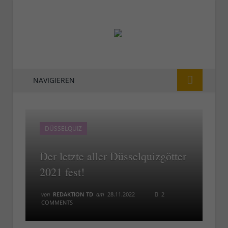
NAVIGIEREN
DÜSSELQUIZ
Der letzte aller Düsselquizgötter
2021 fest!
von
REDAKTION TD
am
28.11.2022
2
COMMENTS