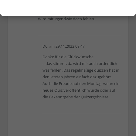
gemacht, mit zu quizzen, auch wenn ich nicht
mehr immer teilgenommen habe.
Wird mir irgendwie doch fehlen…
DC
am
29.11.2022 09:47
Danke für die Glückwünsche.
…das stimmt, da wird mir auch ordentlich
was fehlen. Das regelmäßige quizzen hat in
den letzten Jahren einfach dazugehört.
Auch die Freude auf den Montag, wenn ein
neues Quiz veröffentlich wurde oder auf
die Bekanntgabe der Quizergebnisse.