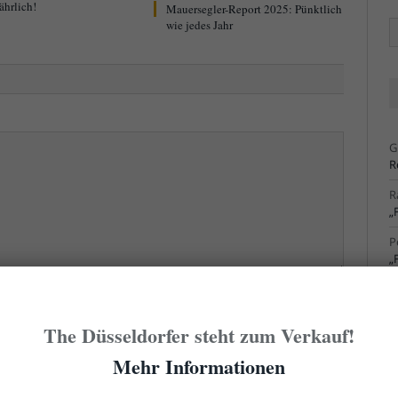
ährlich!
Mauersegler-Report 2025: Pünktlich
wie jedes Jahr
Ä
Ar
G
R
R
„
P
„
R
S
cht sofort hier erscheint. Der erste Kommentar eines
The Düsseldorfer steht zum Verkauf!
Admin freigegeben werden. Das kann manchmal ein
R
S
Mehr Informationen