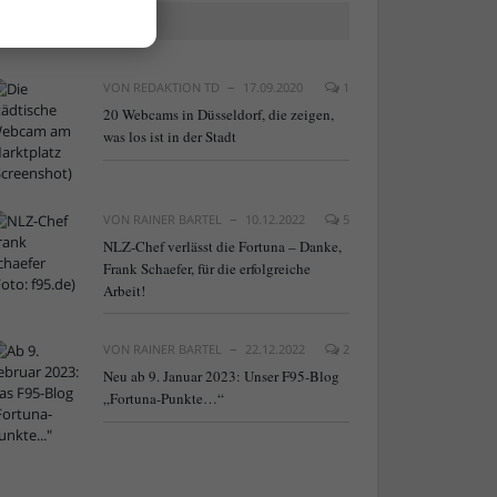
BELIEBTE ARTIKEL
VON
REDAKTION TD
17.09.2020
1
20 Webcams in Düsseldorf, die zeigen,
was los ist in der Stadt
VON
RAINER BARTEL
10.12.2022
5
NLZ-Chef verlässt die Fortuna – Danke,
Frank Schaefer, für die erfolgreiche
Arbeit!
VON
RAINER BARTEL
22.12.2022
2
Neu ab 9. Januar 2023: Unser F95-Blog
„Fortuna-Punkte…“