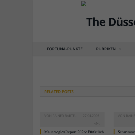
Die-Mauer-Grafenberg
Okt.2009_bearbeitet-1
FORTUNA-PUNKTE
RUBRIKEN
von
RAINER BARTEL
am
03.07.2018
0 COM
RELATED
POSTS
VON
RAINER BARTEL
27.04.2026
VON
RAIN
0
Mauersegler-Report 2026: Pünktlich
Schwimme