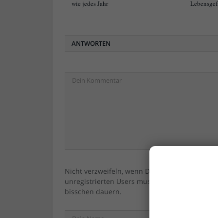
wie jedes Jahr
Lebensgef
ANTWORTEN
Nicht verzweifeln, wenn Dein/Ihr Kommentar ni
unregistrierten Users muss immer erst vom 
bisschen dauern.