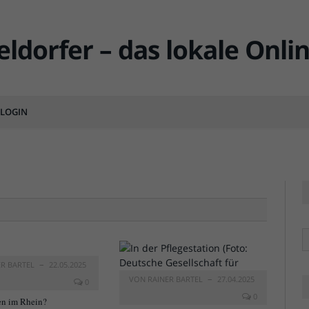
er-Wald-
LOGIN
MENTS
R
ER BARTEL
22.05.2025
VON
RAINER BARTEL
27.04.2025
0
0
n im Rhein?