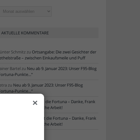
ltere
tikel
AKTUELLE KOMMENTARE
ünter Schmitz
zu
Ortsangabe: Die zwei Gesichter der
ethelstraße – zwischen Einkaufsmeile und Puff
ainer Bartel
zu
Neu ab 9. Januar 2023: Unser F95-Blog
Fortuna-Punkte…“
etra
zu
Neu ab 9. Januar 2023: Unser F95-Blog
Fortuna-Punkte…“
×
ore
zu
NLZ-Chef verlässt die Fortuna – Danke, Frank
chaefer, für die erfolgreiche Arbeit!
oRe
zu
NLZ-Chef verlässt die Fortuna – Danke, Frank
chaefer, für die erfolgreiche Arbeit!