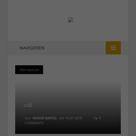
NAVIGIEREN
Atempause
Atempause
edf
von
RAINER BARTEL
am
16.07.2018
0
COMMENTS