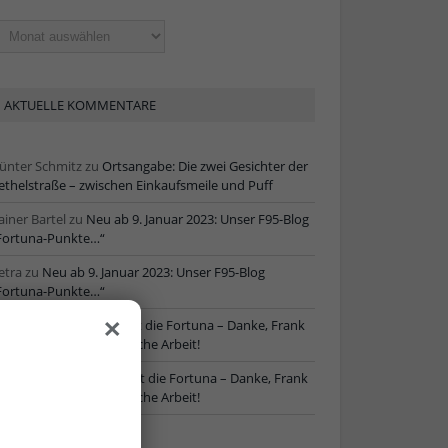
ltere
tikel
AKTUELLE KOMMENTARE
ünter Schmitz
zu
Ortsangabe: Die zwei Gesichter der
ethelstraße – zwischen Einkaufsmeile und Puff
ainer Bartel
zu
Neu ab 9. Januar 2023: Unser F95-Blog
Fortuna-Punkte…“
etra
zu
Neu ab 9. Januar 2023: Unser F95-Blog
Fortuna-Punkte…“
×
ore
zu
NLZ-Chef verlässt die Fortuna – Danke, Frank
chaefer, für die erfolgreiche Arbeit!
oRe
zu
NLZ-Chef verlässt die Fortuna – Danke, Frank
chaefer, für die erfolgreiche Arbeit!