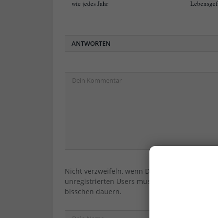
wie jedes Jahr
Lebensgef
ANTWORTEN
Nicht verzweifeln, wenn Dein/Ihr Kommentar ni
unregistrierten Users muss immer erst vom 
bisschen dauern.