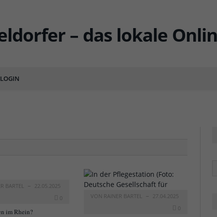
LOGIN
ENTS
R
ER BARTEL
22.05.2025
VON
RAINER BARTEL
27.04.2025
0
0
n im Rhein?