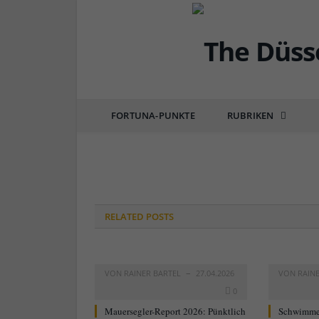
edf
FORTUNA-PUNKTE
RUBRIKEN
von
RAINER BARTEL
am
16.07.2018
0 COMM
RELATED
POSTS
VON
RAINER BARTEL
27.04.2026
VON
RAIN
0
Mauersegler-Report 2026: Pünktlich
Schwimme