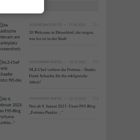
BELIEBTE ARTIKEL
VON
REDAKTION TD
17.09.2020
1
20 Webcams in Düsseldorf, die zeigen,
was los ist in der Stadt
VON
RAINER BARTEL
10.12.2022
5
NLZ-Chef verlässt die Fortuna – Danke,
Frank Schaefer, für die erfolgreiche
Arbeit!
VON
RAINER BARTEL
22.12.2022
2
Neu ab 9. Januar 2023: Unser F95-Blog
„Fortuna-Punkte…“