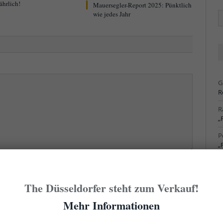
ährlich!
Mauersegler-Report 2025: Pünktlich
wie jedes Jahr
Ä
Ar
G
R
R
„
P
„
R
S
cht sofort hier erscheint. Der erste Kommentar eines
The Düsseldorfer steht zum Verkauf!
Admin freigegeben werden. Das kann manchmal ein
R
S
Mehr Informationen