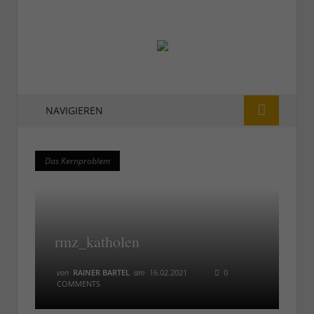
NAVIGIEREN
Das Kernproblem
Das Kernproblem
rmz_katholen
von
RAINER BARTEL
am
16.02.2021
0
COMMENTS