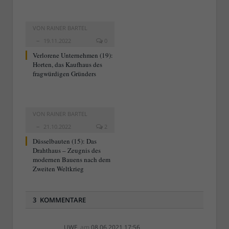
VON
RAINER BARTEL
19.11.2022
0
Verlorene Unternehmen (19):
Horten, das Kaufhaus des
fragwürdigen Gründers
VON
RAINER BARTEL
21.10.2022
2
Düsselbauten (15): Das
Drahthaus – Zeugnis des
modernen Bauens nach dem
Zweiten Weltkrieg
3 KOMMENTARE
UWE
am
08.06.2021 17:56