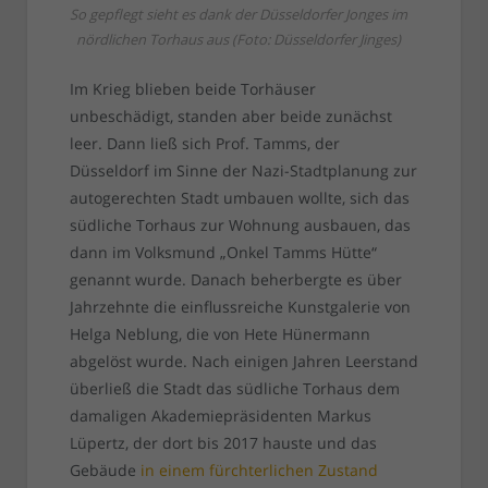
So gepflegt sieht es dank der Düsseldorfer Jonges im
nördlichen Torhaus aus (Foto: Düsseldorfer Jinges)
Im Krieg blieben beide Torhäuser
unbeschädigt, standen aber beide zunächst
leer. Dann ließ sich Prof. Tamms, der
Düsseldorf im Sinne der Nazi-Stadtplanung zur
autogerechten Stadt umbauen wollte, sich das
südliche Torhaus zur Wohnung ausbauen, das
dann im Volksmund „Onkel Tamms Hütte“
genannt wurde. Danach beherbergte es über
Jahrzehnte die einflussreiche Kunstgalerie von
Helga Neblung, die von Hete Hünermann
abgelöst wurde. Nach einigen Jahren Leerstand
überließ die Stadt das südliche Torhaus dem
damaligen Akademiepräsidenten Markus
Lüpertz, der dort bis 2017 hauste und das
Gebäude
in einem fürchterlichen Zustand