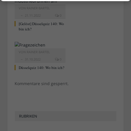
VON
RAINER BARTEL
21.11.2022
0
[Gelöst] Düsselquiz 140: Wo
bin ich?
VON
RAINER BARTEL
31.10.2022
0
Düsselquiz 140: Wo bin ich?
Kommentare sind gesperrt.
RUBRIKEN