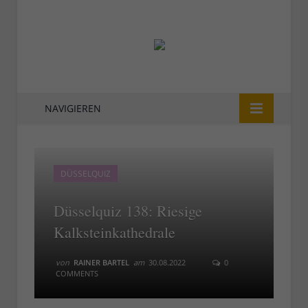
NAVIGIEREN
DÜSSELQUIZ
Düsselquiz 138: Riesige
Kalksteinkathedrale
von
RAINER BARTEL
am
30.08.2022
0
COMMENTS