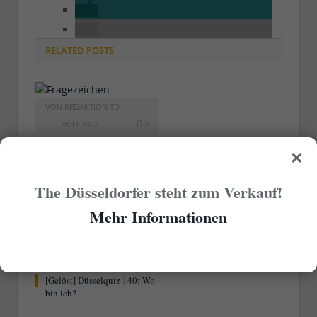
RELATED
POSTS
VON
REDAKTION TD
28.11.2022
2
×
Der letzte aller
Düsselquizgötter 2021 fest!
The Düsseldorfer steht zum Verkauf!
Mehr Informationen
VON
RAINER BARTEL
21.11.2022
0
[Gelöst] Düsselquiz 140: Wo
bin ich?