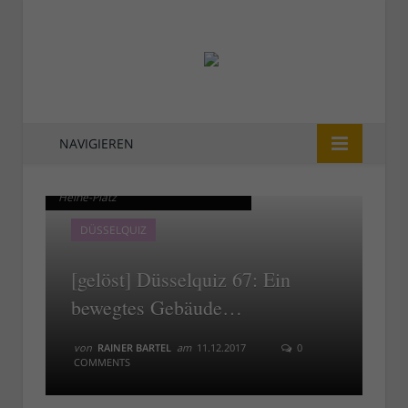
NAVIGIEREN
Das Carsch-Haus am Heinrich-
Das Carsch-Haus am Heinrich-
Heine-Platz
Heine-Platz
DÜSSELQUIZ
[gelöst] Düsselquiz 67: Ein
bewegtes Gebäude…
von
RAINER BARTEL
am
11.12.2017
0
COMMENTS