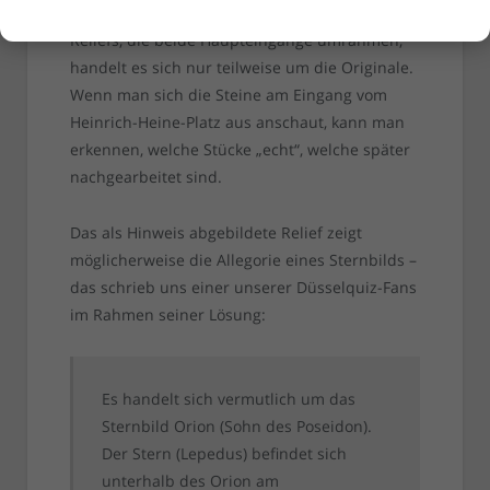
als Horten-Filiale eröffnet werden. Bei den
Reliefs, die beide Haupteingänge umrahmen,
handelt es sich nur teilweise um die Originale.
Wenn man sich die Steine am Eingang vom
Heinrich-Heine-Platz aus anschaut, kann man
erkennen, welche Stücke „echt“, welche später
nachgearbeitet sind.
Das als Hinweis abgebildete Relief zeigt
möglicherweise die Allegorie eines Sternbilds –
das schrieb uns einer unserer Düsselquiz-Fans
im Rahmen seiner Lösung:
Es handelt sich vermutlich um das
Sternbild Orion (Sohn des Poseidon).
Der Stern (Lepedus) befindet sich
unterhalb des Orion am