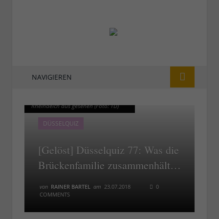
NAVIGIEREN
Die Hammer Eisenbahnbrücke vom
Die Hammer Eisenbahnbrücke vom
Rheindeich aus gesehen (Foto: TD)
Rheindeich aus gesehen (Foto: TD)
DÜSSELQUIZ
[Gelöst] Düsselquiz 77: Was die
Brückenfamilie zusammenhält…
von
RAINER BARTEL
am
23.07.2018
0
COMMENTS