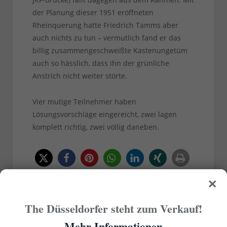
der Planung dieser 1951 eröffneten
Rheinquerung hatte Friedrich Tamms aber
auch nichts zu tun – vermutlich fand er das
billig zusammengeschweißte Kastenungetüm
auch so hässlich, dass ihn der grünliche
Anstrich nicht weiter störte.
Vier mutige Teilnehmer haben
Lösungsvorschläge eingereicht, zwei lagen
komplett richtig, zwei völlig daneben.
×
RELATED
POSTS
The Düsseldorfer steht zum Verkauf!
VON
REDAKTION TD
Mehr Informationen