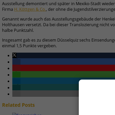
Ausstellung demontiert und später in Mexiko-Stadt wieder
Firma
H. Köttgen & Co.
, der ohne die Jugendstilverzierun
Genannt wurde auch das Ausstellungsgebäude der Henkel-
Holthausen versetzt. Da bei dieser Translozierung nicht v
halbe Punktzahl.
Insgesamt gab es zu diesem Düsselquiz sechs Einsendungen
einmal 1,5 Punkte vergeben.
Related
Posts