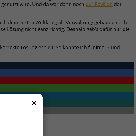
genutzt wird. Und da war dann noch
der Pavillon
der
nach dem ersten Weltkrieg als Verwaltungsgebäude nach
se Lösung nicht ganz richtig. Deshalb gab’s dafür nur die
korrekte Lösung erhielt. So konnte ich fünfmal 3 und
×