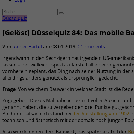
Login
Düsselquiz
[Gelöst] Düsselquiz 84: Das mobile 
Von
Rainer Bartel
am
08.01.2019
0 Comments
Irgendwann in den Sechzigern hat irgendein US-amerikanis
lassen – der vielleicht spektakulärste Fall einer sogenann
vornherein geplant, das Ding nach seiner Nutzung in der
allerdings anders genutzt als ursprünglich gedacht.
Frage
: Von welchem Bauwerk in welcher Stadt ist die Red
Zugegeben: Dieses Mal habe ich es mit voller Absicht und 
genannt haben, die zu vergebenden drei Punkte gutgesch
Bochum. Tatsächlich stand bei
der Ausstellung von 1902
di
technisch und ästhetisch mit der damals noch jungen Bau
Also wurde neben dem Bauwerk, das später als Teil der
Bo