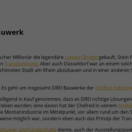
Bauwerk
cher Millionär die legendäre
London Bridge
gekauft, Stein 
ten
Translozierung
. Aber auch Düsseldorf war an einem solch
 schönsten Stadt am Rhein abzubauen und in einer anderen 
e: Es geht um insgesamt DREI Bauwerke der
Großen Industri
billigend in Kauf genommen, dass es DREI richtige Lösungen
rieben wurden; eine davon hat der Chefred in seinem
Artike
e Montanindustrie im Mittelpunkt, vor allem rund um den S
weise möglich war, sondern eben auch das Prinzip der Tra
chumer Jahrhunderthalle
diente, auch der Ausstellungspa