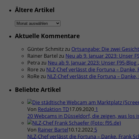
Ältere Artikel
Ältere
Artikel
Aktuelle Kommentare
Günter Schmitz
zu
Ortsangabe: Die zwei Gesicht
Rainer Bartel
zu
Neu ab 9. Januar 2023: Unser F
Petra
zu
Neu ab 9. Januar 2023: Unser F95-Blog
Rore
zu
NLZ-Chef verlässt die Fortuna – Danke, F
RoRe
zu
NLZ-Chef verlässt die Fortuna – Danke, F
Beliebte Artikel
Von
Redaktion TD
17.09.2020
1
20 Webcams in Düsseldorf, die zeigen, was los is
Von
Rainer Bartel
10.12.2022
5
NLZ-Chef verlässt die Fortuna – Danke, Frank Sch