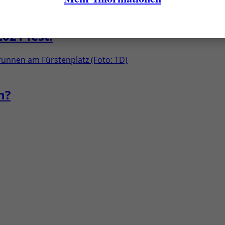
2021 fest!
h?