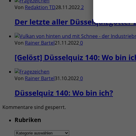
Von
Redaktion TD
28.11.2022
2
Der letzte aller Düsselquizgötter 
Von
Rainer Bartel
21.11.2022
0
[Gelöst] Düsselquiz 140: Wo bin ic
Von
Rainer Bartel
31.10.2022
0
Düsselquiz 140: Wo bin ich?
Kommentare sind gesperrt.
Rubriken
Rubriken