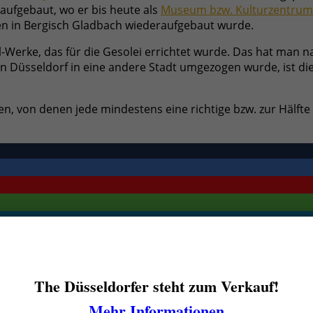
aufgebaut, wo er bis heute als
Museum bzw. Kulturzentrum
gen in Bergisch Gladbach wiederaufgebaut wurde.
Werke, das für die Gesolei errichtet wurde. Das hat man 
on Düsseldorf in eine andere Stadt umgezogen wurde, ist die
, von denen jede mindestens eine richtige bzw. zur Hälfte 
The Düsseldorfer steht zum Verkauf!
Mehr Informationen