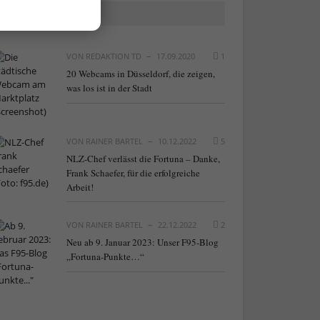
BELIEBTE ARTIKEL
VON
REDAKTION TD
17.09.2020
1
20 Webcams in Düsseldorf, die zeigen,
was los ist in der Stadt
VON
RAINER BARTEL
10.12.2022
5
NLZ-Chef verlässt die Fortuna – Danke,
Frank Schaefer, für die erfolgreiche
Arbeit!
VON
RAINER BARTEL
22.12.2022
2
Neu ab 9. Januar 2023: Unser F95-Blog
„Fortuna-Punkte…“