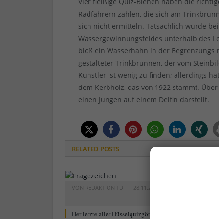
Vier fleißige Quiz-Bienen haben die richtig
Radfahrern zählen, die sich am Trinkbru
sich nicht ermitteln. Tatsächlich wurde 
Wassergewinnungsfeldes unterhalb des Loh
bloß ein Wasserhahn in der Begrenzungs m
gestalteter Trinkbrunnen, der vom Steinb
Künstler ist wenig zu finden; allerdings h
dem Kerbholz, das von 1922 stammt. Über d
einen Jungen auf einem Delfin darstellt.
RELATED
POSTS
VON
REDAKTION TD
28.11.2022
VON
RAIN
2
Der letzte aller Düsselquizgötter