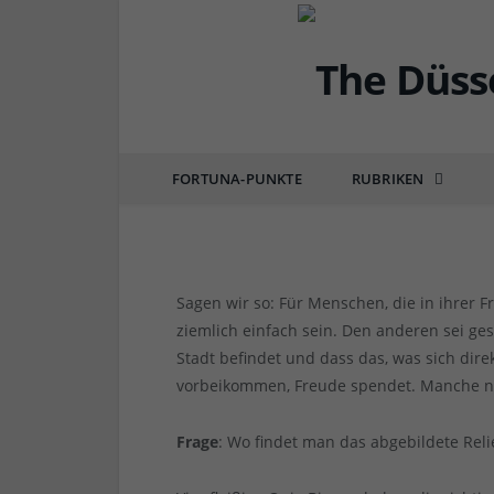
DÜSSELQUIZ
[Gelöst] Düsselquiz 88
FORTUNA-PUNKTE
RUBRIKEN
von
RAINER BARTEL
am
08.04.2019
0 COMM
Sagen wir so: Für Menschen, die in ihrer F
ziemlich einfach sein. Den anderen sei ges
Stadt befindet und dass das, was sich dire
vorbeikommen, Freude spendet. Manche n
Frage
: Wo findet man das abgebildete Reli