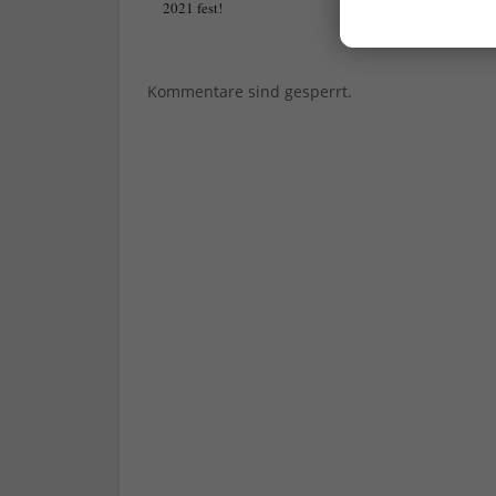
2021 fest!
[Gelöst] D
ich?
Kommentare sind gesperrt.