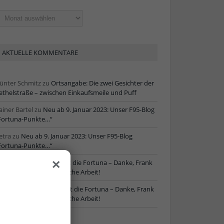
ltere
tikel
AKTUELLE KOMMENTARE
ünter Schmitz
zu
Ortsangabe: Die zwei Gesichter der
ethelstraße – zwischen Einkaufsmeile und Puff
ainer Bartel
zu
Neu ab 9. Januar 2023: Unser F95-Blog
Fortuna-Punkte…“
etra
zu
Neu ab 9. Januar 2023: Unser F95-Blog
Fortuna-Punkte…“
×
ore
zu
NLZ-Chef verlässt die Fortuna – Danke, Frank
chaefer, für die erfolgreiche Arbeit!
oRe
zu
NLZ-Chef verlässt die Fortuna – Danke, Frank
chaefer, für die erfolgreiche Arbeit!