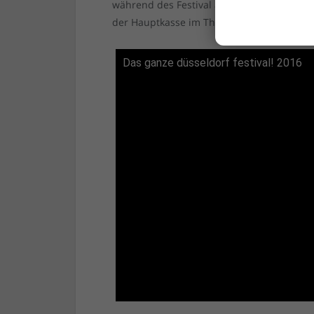
während des Festival außerdem per Ticket-H
der Hauptkasse im Theaterzelt (täglich ab 1
Das ganze düsseldorf festival! 2016