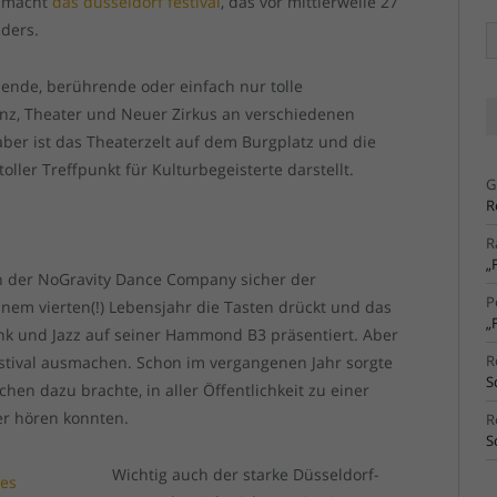
s macht
das düsseldorf festival
, das vor mittlerweile 27
nders.
Ä
Ar
nde, berührende oder einfach nur tolle
nz, Theater und Neuer Zirkus an verschiedenen
 aber ist das Theaterzelt auf dem Burgplatz und die
oller Treffpunkt für Kulturbegeisterte darstellt.
G
R
R
„
en der NoGravity Dance Company sicher der
P
seinem vierten(!) Lebensjahr die Tasten drückt und das
„
nk und Jazz auf seiner Hammond B3 präsentiert. Aber
R
Festival ausmachen. Schon im vergangenen Jahr sorgte
S
en dazu brachte, in aller Öffentlichkeit zu einer
er hören konnten.
R
S
Wichtig auch der starke Düsseldorf-