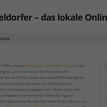
orf festival – eine
ik, Tanz, Theater und neuem
LOGIN
MENTS
düsseldorf festiva
düsseldorf festiva
he Eröffnung des
diesjährigen düsseldorf festival
statt,
ights. „Aria“ nennt sich die Produktion der
 wie es sich für dieses wundervolle Festival gehört,
R
as die meisten Zuschauer im Theaterzelt am
ische im Aquarium bewegen sich Tänzer durch den
zu schweben und manchmal haben die Figuren
 Jahr gibt es eine Wundertüte voller Dinge, die man so