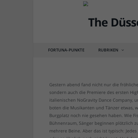
Empfohlen: Das düsseld
Wundertüte voller Mus
Zirkus
FORTUNA-PUNKTE
RUBRIKEN
von
RAINER BARTEL
am
14.09.2017
0 COM
Gestern abend fand nicht nur die fröhlic
sondern auch die Premiere des ersten Highl
italienischen NoGravity Dance Company, und
boten die Musikanten und Tänzer etwas, w
Burgplatz noch nie gesehen haben. Wie F
Bühnenraum, Sänger beginnen plötzlich 
mehrere Beine. Aber das ist typisch: Jedes