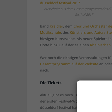
Ausschnitt aus dem Gesamtprogramm des dü
festival 2017
Band
Kreidler
, dem
Chor und Orchester de
Musikschule
, des
Künstlers und Autors St
hiesigen Kunstszene. Als neuer Spielort 
Flotte hinzu, auf der es einen
Rheinischen
Wer noch die richtigen Veranstaltungen für
Gesamtprogramm auf der Website
an oder
nach.
Die Tickets
Aktuell gibt es noch Tickets für alle Vera
der ersten Festival-Woche bei Karten für d
düsseldorf festival hat einen eigenen
Onli