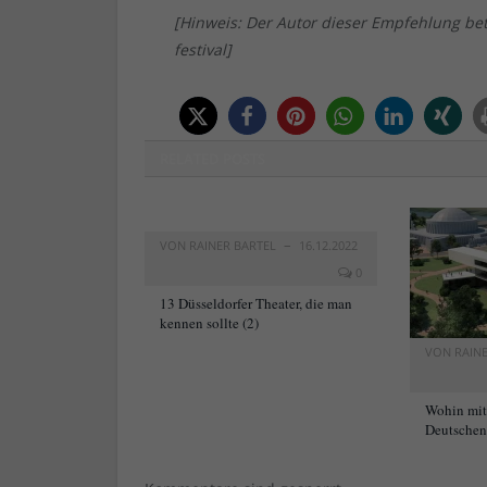
[Hinweis: Der Autor dieser Empfehlung be
festival]
RELATED
POSTS
VON
RAINER BARTEL
16.12.2022
0
13 Düsseldorfer Theater, die man
kennen sollte (2)
VON
RAIN
Wohin mi
Deutschen 