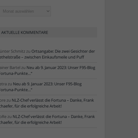
ltere
tikel
AKTUELLE KOMMENTARE
ünter Schmitz
zu
Ortsangabe: Die zwei Gesichter der
ethelstraße – zwischen Einkaufsmeile und Puff
ainer Bartel
zu
Neu ab 9. Januar 2023: Unser F95-Blog
Fortuna-Punkte…“
etra
zu
Neu ab 9. Januar 2023: Unser F95-Blog
Fortuna-Punkte…“
ore
zu
NLZ-Chef verlässt die Fortuna – Danke, Frank
chaefer, für die erfolgreiche Arbeit!
oRe
zu
NLZ-Chef verlässt die Fortuna – Danke, Frank
chaefer, für die erfolgreiche Arbeit!