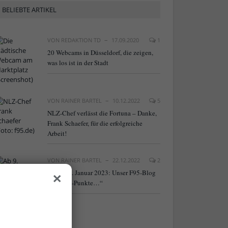
BELIEBTE ARTIKEL
VON
REDAKTION TD
17.09.2020
1
20 Webcams in Düsseldorf, die zeigen,
was los ist in der Stadt
VON
RAINER BARTEL
10.12.2022
5
NLZ-Chef verlässt die Fortuna – Danke,
Frank Schaefer, für die erfolgreiche
Arbeit!
VON
RAINER BARTEL
22.12.2022
2
×
Neu ab 9. Januar 2023: Unser F95-Blog
„Fortuna-Punkte…“