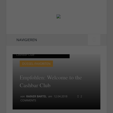
NAVIGIEREN
Erstes Album: Welcome to the
Erstes Album: Welcome to the
Cashbar Club
Cashbar Club
DÜSSEL-FAVORITEN
Empfohlen: Welcome to the
Cashbar Club
von
RAINER BARTEL
am
12.04.2018
2
COMMENTS